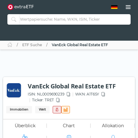
ETF-Guide 2.0
ETF-Explorer
Guide Aktive ETFs
Studien
Aktive ETFs
ETF Suche
VanEck Global Real Estate ETF
ETF-Sparpläne
Portfolio-ETFs
VanEck Global Real Estate ETF
ISIN:
NL0009690239
WKN
: A1T6SY
Ticker:
TRET
Immobilien
Welt
Überblick
Chart
Allokation