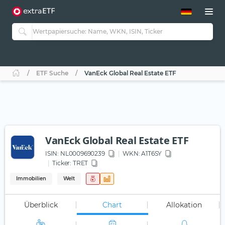
ETF-Guide 2.0
ETF-Explorer
Guide Aktive ETFs
Studien
Aktive ETFs
ETF Suche
VanEck Global Real Estate ETF
ETF-Sparpläne
Portfolio-ETFs
VanEck Global Real Estate ETF
ISIN:
NL0009690239
WKN
: A1T6SY
Ticker:
TRET
Immobilien
Welt
Überblick
Chart
Allokation