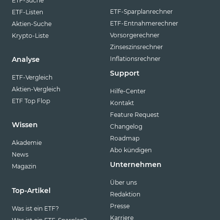
ETF-Suche
ETF-Sparplanrechner
ETF-Listen
ETF-Entnahmerechner
Aktien-Suche
Vorsorgerechner
Krypto-Liste
Zinseszinsrechner
Inflationsrechner
Analyse
Support
ETF-Vergleich
Aktien-Vergleich
Hilfe-Center
ETF Top Flop
Kontakt
Feature Request
Wissen
Changelog
Roadmap
Akademie
Abo kündigen
News
Unternehmen
Magazin
Über uns
Top-Artikel
Redaktion
Presse
Was ist ein ETF?
Karriere