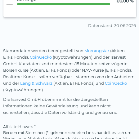
100,00 %
Datenstand
: 30.06.2026
Stammdaten werden bereitgestellt von
Morningstar
(Aktien,
ETFs, Fonds),
CoinGecko
(Kryptowährungen) und der Isarvest
GmbH. Kursdaten sind mindestens 15 Minuten zeitverzögerte
Börsenkurse (Aktien, ETFs, Fonds) oder NAV-Kurse (ETFs, Fonds).
Realtime-Kurse – sofern verfügbar – stammen von den Anbietern
und der
Lang & Schwarz
(Aktien, ETFs, Fonds) und
CoinGecko
(Kryptowährungen).
Die Isarvest GmbH übernimmt für die dargestellten
Informationen keine Gewährleistung und kann nicht
sicherstellen, dass die Daten vollständig und genau sind.
Affiliate Hinweis *
Bei den mit Sternchen (*) gekennzeichneten Links handelt es sich um
Werbe- oder Affiliate-Links. Wenn du über diesen Link etwas kaufst