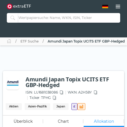
ETF-Guide 2.0
ETF-Explorer
Guide Aktive ETFs
Studien
Aktive ETFs
ETF Suche
Amundi Japan Topix UCITS ETF GBP-Hedged
ETF-Sparpläne
Portfolio-ETFs
Amundi Japan Topix UCITS ETF
GBP-Hedged
ISIN:
LU1681038086
WKN
: A2H58Y
Ticker:
TPHG
Aktien
Asien-Pazifik
Japan
£
Überblick
Chart
Allokation