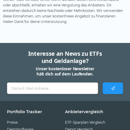
oder abschließt, erhalten wir eine Vergütung des Anbieters. Dir
entstehen dadurch keine Nachteile oder Mehrkosten. Wir verwenden
diese Einnahmen, um unser kostenfreies Angebot zu finanzieren.
Vielen Dank für deine Unterstützung.
Interesse an News zu ETFs
und Geldanlage?
Unser kostenloser Newsletter
hält dich auf dem Laufenden.
Portfolio Tracker
Anbietervergleich
Preise
ETF-Sparplan Vergleich
Depotsoftware
Depot Vergleich