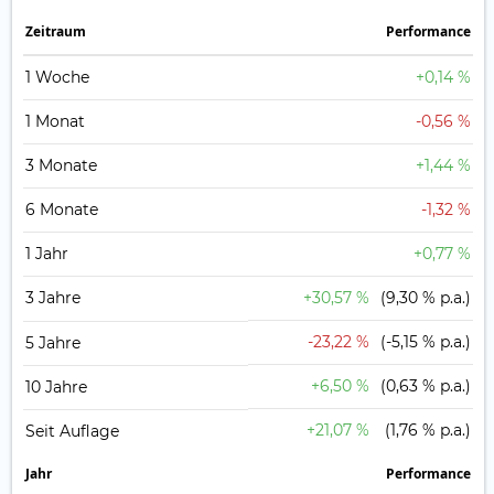
Zeit­raum
Perfor­mance
1 Woche
+0,14 %
1 Monat
-0,56 %
3 Monate
+1,44 %
6 Monate
-1,32 %
1 Jahr
+0,77 %
3 Jahre
+30,57 %
(9,30 % p.a.)
-23,22 %
(-5,15 % p.a.)
5 Jahre
+6,50 %
(0,63 % p.a.)
10 Jahre
+21,07 %
(1,76 % p.a.)
Seit Auflage
Jahr
Perfor­mance