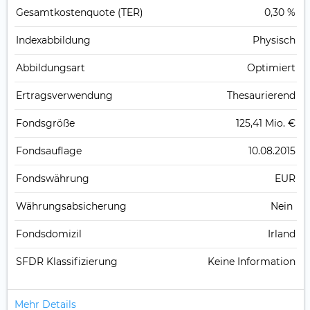
Gesamt­kosten­quote (TER)
0,30 %
Index­abbildung
Physisch
Abbildungs­art
Optimiert
Ertrags­verwendung
Thesaurierend
Fonds­größe
125,41 Mio. €
Fonds­auflage
10.08.2015
Fonds­währung
EUR
Währungsabsicherung
Nein
Fondsdomizil
Irland
SFDR Klassifizierung
Keine Information
Mehr Details