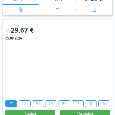
Überblick
Chart
Allokation
29,67 €
05.08.2026
1T
1W
1M
3M
6M
1J
3J
Max
Kaufen
Verkaufen