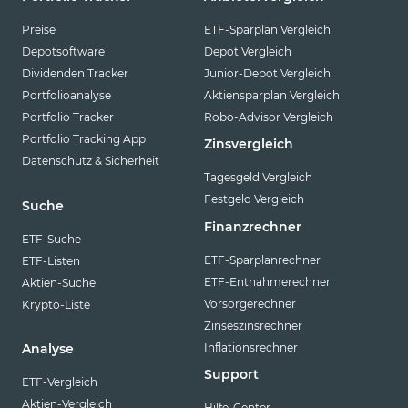
Preise
ETF-Sparplan Vergleich
Depotsoftware
Depot Vergleich
Dividenden Tracker
Junior-Depot Vergleich
Portfolioanalyse
Aktiensparplan Vergleich
Portfolio Tracker
Robo-Advisor Vergleich
Portfolio Tracking App
Zinsvergleich
Datenschutz & Sicherheit
Tagesgeld Vergleich
Festgeld Vergleich
Suche
Finanzrechner
ETF-Suche
ETF-Sparplanrechner
ETF-Listen
ETF-Entnahmerechner
Aktien-Suche
Vorsorgerechner
Krypto-Liste
Zinseszinsrechner
Inflationsrechner
Analyse
Support
ETF-Vergleich
Aktien-Vergleich
Hilfe-Center