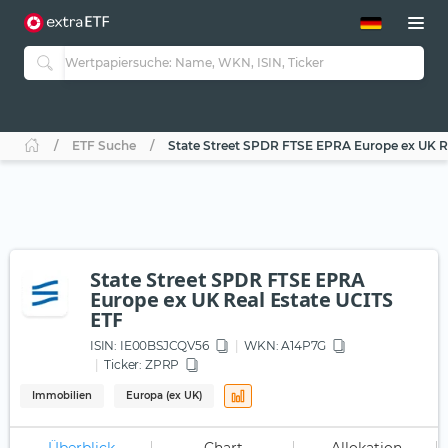
ETF-Guide 2.0
ETF-Explorer
Guide Aktive ETFs
Studien
Aktive ETFs
ETF Suche
State Street SPDR FTSE EPRA Europe ex UK R
ETF-Sparpläne
Portfolio-ETFs
State Street SPDR FTSE EPRA
Europe ex UK Real Estate UCITS
ETF
ISIN:
IE00BSJCQV56
WKN
: A14P7G
Ticker:
ZPRP
Immobilien
Europa (ex UK)