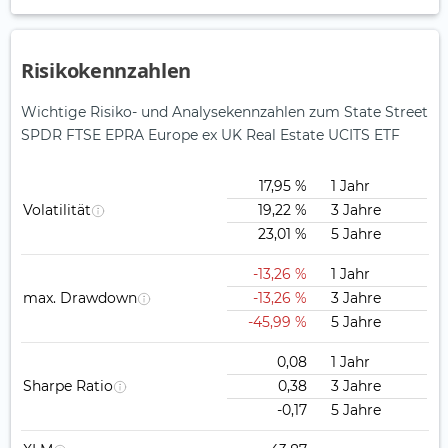
Risikokennzahlen
Wichtige Risiko- und Analysekennzahlen zum State Street
SPDR FTSE EPRA Europe ex UK Real Estate UCITS ETF
17,95 %
1 Jahr
Volatilität
19,22 %
3 Jahre
23,01 %
5 Jahre
-13,26 %
1 Jahr
max. Drawdown
-13,26 %
3 Jahre
-45,99 %
5 Jahre
0,08
1 Jahr
Sharpe Ratio
0,38
3 Jahre
-0,17
5 Jahre