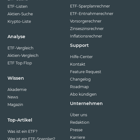
ETF-Sparplanrechner
ETF-Listen
ETF-Entnahmerechner
Aktien-Suche
Vorsorgerechner
Krypto-Liste
Zinseszinsrechner
Inflationsrechner
Analyse
Support
ETF-Vergleich
Aktien-Vergleich
Hilfe-Center
ETF Top Flop
Kontakt
Feature Request
Wissen
Changelog
Roadmap
Akademie
Abo kündigen
News
Unternehmen
Magazin
Über uns
Top-Artikel
Redaktion
Presse
Was ist ein ETF?
Karriere
Was ist ein ETF-Sparplan?