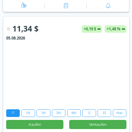
11,34 $
+0,19 $
+1,48 %
05.08.2026
1T
1W
1M
3M
6M
1J
3J
Max
Kaufen
Verkaufen