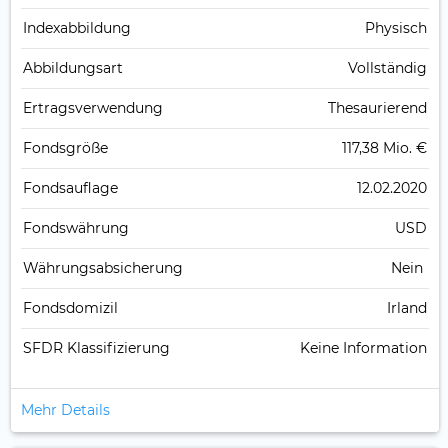
Index­abbildung
Physisch
Abbildungs­art
Vollständig
Ertrags­verwendung
Thesaurierend
Fonds­größe
117,38 Mio. €
Fonds­auflage
12.02.2020
Fonds­währung
USD
Währungsabsicherung
Nein
Fondsdomizil
Irland
SFDR Klassifizierung
Keine Information
Mehr Details