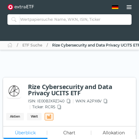
ETF-Guide 2.0
ETF-Explorer
Guide Aktive ETFs
Studien
Aktive ETFs
ETF Suche
Rize Cybersecurity and Data Privacy UCITS ET
ETF-Sparpläne
Portfolio-ETFs
Rize Cybersecurity and Data
Privacy UCITS ETF
ISIN:
IE00BJXRZJ40
WKN
: A2PX6V
Ticker:
RCRS
Aktien
Welt
Überblick
Chart
Allokation