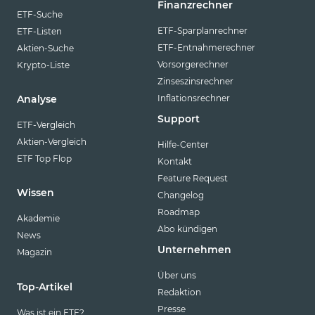
Finanzrechner
ETF-Suche
ETF-Sparplanrechner
ETF-Listen
ETF-Entnahmerechner
Aktien-Suche
Vorsorgerechner
Krypto-Liste
Zinseszinsrechner
Inflationsrechner
Analyse
Support
ETF-Vergleich
Aktien-Vergleich
Hilfe-Center
ETF Top Flop
Kontakt
Feature Request
Wissen
Changelog
Roadmap
Akademie
Abo kündigen
News
Unternehmen
Magazin
Über uns
Top-Artikel
Redaktion
Presse
Was ist ein ETF?