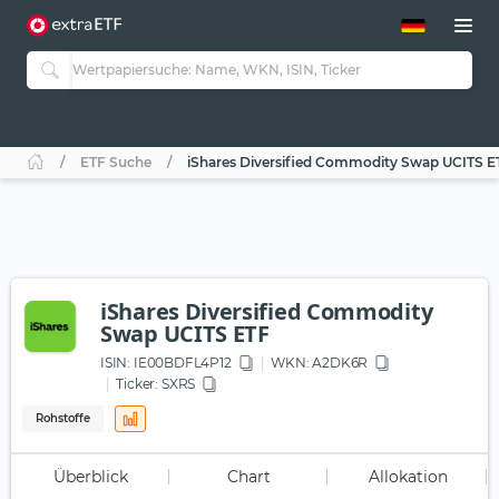
ETF-Guide 2.0
ETF-Explorer
Guide Aktive ETFs
Studien
Aktive ETFs
ETF Suche
iShares Diversified Commodity Swap UCITS E
ETF-Sparpläne
Portfolio-ETFs
iShares Diversified Commodity
Swap UCITS ETF
ISIN:
IE00BDFL4P12
WKN
: A2DK6R
Ticker:
SXRS
Rohstoffe
Überblick
Chart
Allokation