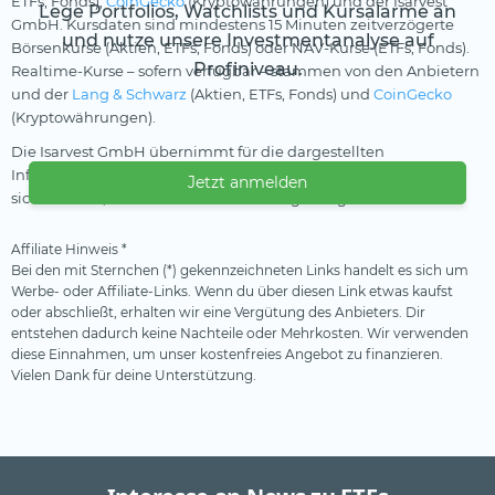
ETFs, Fonds),
CoinGecko
(Kryptowährungen) und der Isarvest
Lege Portfolios, Watchlists und Kursalarme an
GmbH. Kursdaten sind mindestens 15 Minuten zeitverzögerte
und nutze unsere Investmentanalyse auf
Börsenkurse (Aktien, ETFs, Fonds) oder NAV-Kurse (ETFs, Fonds).
Profiniveau.
Realtime-Kurse – sofern verfügbar – stammen von den Anbietern
und der
Lang & Schwarz
(Aktien, ETFs, Fonds) und
CoinGecko
(Kryptowährungen).
Die Isarvest GmbH übernimmt für die dargestellten
Informationen keine Gewährleistung und kann nicht
Jetzt anmelden
sicherstellen, dass die Daten vollständig und genau sind.
Affiliate Hinweis *
Bei den mit Sternchen (*) gekennzeichneten Links handelt es sich um
Werbe- oder Affiliate-Links. Wenn du über diesen Link etwas kaufst
oder abschließt, erhalten wir eine Vergütung des Anbieters. Dir
entstehen dadurch keine Nachteile oder Mehrkosten. Wir verwenden
diese Einnahmen, um unser kostenfreies Angebot zu finanzieren.
Vielen Dank für deine Unterstützung.