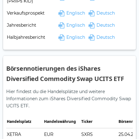
(PRIIPs KID)
Verkaufsprospekt
Englisch
Deutsch
Jahresbericht
Englisch
Deutsch
Halbjahresbericht
Englisch
Deutsch
Börsennotierungen des iShares
Diversified Commodity Swap UCITS ETF
Hier findest du die Handelsplätze und weitere
Informationen zum iShares Diversified Commodity Swap
UCITS ETF.
Handelsplatz
Handelswährung
Ticker
Börsennot
XETRA
EUR
SXRS
25.04.201