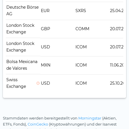
Deutsche Börse
EUR
SXRS
25.04.201
AG
London Stock
GBP
COMM
20.07.201
Exchange
London Stock
USD
ICOM
20.07.201
Exchange
Bolsa Mexicana
MXN
ICOM
11.06.2019
de Valores
Swiss
USD
ICOM
25.10.2017
Exchange
Stammdaten werden bereitgestellt von
Morningstar
(Aktien,
ETFs, Fonds),
CoinGecko
(Kryptowährungen) und der Isarvest