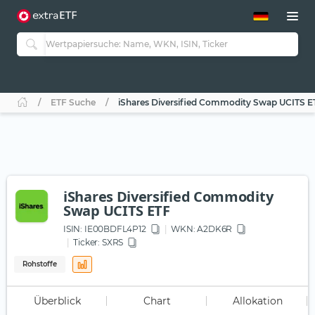
ETF-Guide 2.0
ETF-Explorer
Guide Aktive ETFs
Studien
Aktive ETFs
ETF Suche
iShares Diversified Commodity Swap UCITS E
ETF-Sparpläne
Portfolio-ETFs
iShares Diversified Commodity
Swap UCITS ETF
ISIN:
IE00BDFL4P12
WKN
: A2DK6R
Ticker:
SXRS
Rohstoffe
Überblick
Chart
Allokation