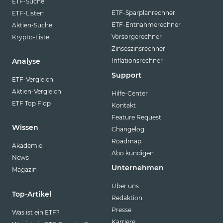
ETF-Suche
ETF-Sparplanrechner
ETF-Listen
ETF-Entnahmerechner
Aktien-Suche
Vorsorgerechner
Krypto-Liste
Zinseszinsrechner
Inflationsrechner
Analyse
Support
ETF-Vergleich
Aktien-Vergleich
Hilfe-Center
ETF Top Flop
Kontakt
Feature Request
Wissen
Changelog
Roadmap
Akademie
Abo kündigen
News
Unternehmen
Magazin
Über uns
Top-Artikel
Redaktion
Presse
Was ist ein ETF?
Karriere