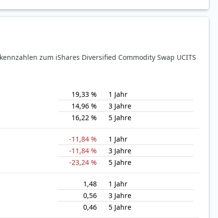
ekennzahlen zum iShares Diversified Commodity Swap UCITS
19,33 %
1 Jahr
14,96 %
3 Jahre
16,22 %
5 Jahre
-11,84 %
1 Jahr
-11,84 %
3 Jahre
-23,24 %
5 Jahre
1,48
1 Jahr
0,56
3 Jahre
0,46
5 Jahre