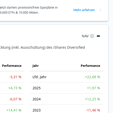
Jetzt starten: provisionsfreie Sparpläne in
Mehr erfahren
3.600 ETFs & 10.000 Aktien.
NAV
cklung (inkl. Ausschüttung) des iShares Diversified
Perfor­mance
Jahr
Perfor­mance
-3,31 %
Lfd. Jahr
+22,68 %
+4,73 %
2025
+1,97 %
-6,07 %
2024
+12,25 %
+14,41 %
2023
-11,46 %