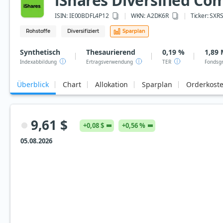
iShares Diversified C
ISIN:
IE00BDFL4P12
WKN
: A2DK6R
Ticker:
SXR
Rohstoffe
Diversifiziert
Sparplan
Synthetisch
Thesaurierend
0,19 %
1,89 
Indexabbildung
Ertragsverwendung
TER
Fondsg
Überblick
Chart
Allokation
Sparplan
Orderkost
9,61 $
+0,08 $
+0,56 %
05.08.2026