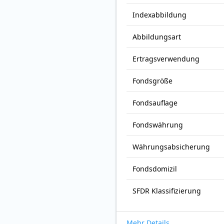
Index­abbildung
Abbildungs­art
Ertrags­verwendung
Fonds­größe
Fonds­auflage
Fonds­währung
Währungsabsicherung
Fondsdomizil
SFDR Klassifizierung
Mehr Details