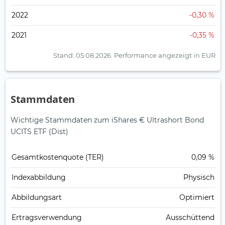
2022
-0,30 %
2021
-0,35 %
Stand: 05.08.2026.
Performance angezeigt in EUR
Stammdaten
Wichtige Stammdaten zum iShares € Ultrashort Bond
UCITS ETF (Dist)
Gesamt­kosten­quote (TER)
0,09 %
Index­abbildung
Physisch
Abbildungs­art
Optimiert
Ertrags­verwendung
Ausschüttend