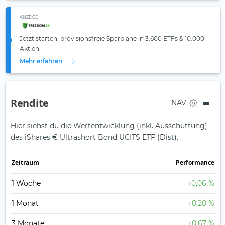
ANZEIGE
Jetzt starten: provisionsfreie Sparpläne in 3.600 ETFs & 10.000
Aktien.
Mehr erfahren
Rendite
NAV
Hier siehst du die Wertentwicklung (inkl. Ausschüttung)
des iShares € Ultrashort Bond UCITS ETF (Dist).
Zeit­raum
Perfor­mance
1 Woche
+0,06 %
1 Monat
+0,20 %
3 Monate
+0,67 %