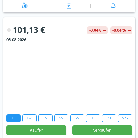
101,13 €
-0,04 €
-0,04 %
05.08.2026
1T
1W
1M
3M
6M
1J
3J
Max
Kaufen
Verkaufen