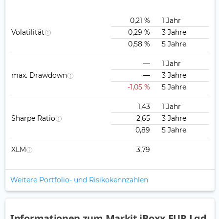
0,21 %
1 Jahr
Volatilität
0,29 %
3 Jahre
0,58 %
5 Jahre
—
1 Jahr
max. Drawdown
—
3 Jahre
-1,05 %
5 Jahre
1,43
1 Jahr
Sharpe Ratio
2,65
3 Jahre
0,89
5 Jahre
XLM
3,79
Weitere Portfolio- und Risikokennzahlen
Informationen zum Markit iBoxx EUR Lqd