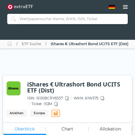
ETF-Guide 2.0
ETF-Explorer
Guide Aktive ETFs
Studien
Aktive ETFs
ETF Suche
iShares € Ultrashort Bond UCITS ETF (Dist)
ETF-Sparpläne
Portfolio-ETFs
iShares € Ultrashort Bond UCITS
ETF (Dist)
ISIN:
IE00BCRY6557
WKN
: A1W375
Ticker:
IS3M
Anleihen
Europa
Überblick
Chart
Allokation