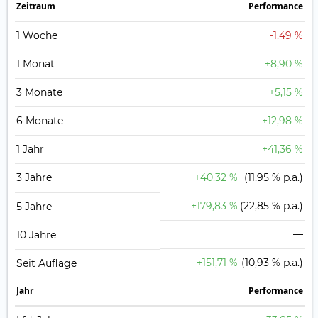
Zeit­raum
Perfor­mance
1 Woche
-1,49 %
1 Monat
+8,90 %
3 Monate
+5,15 %
6 Monate
+12,98 %
1 Jahr
+41,36 %
3 Jahre
+40,32 %
(11,95 % p.a.)
+179,83 %
(22,85 % p.a.)
5 Jahre
—
10 Jahre
+151,71 %
(10,93 % p.a.)
Seit Auflage
Jahr
Perfor­mance