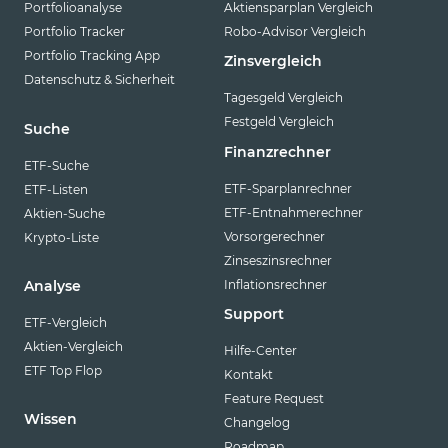
Portfolioanalyse
Aktiensparplan Vergleich
Portfolio Tracker
Robo-Advisor Vergleich
Portfolio Tracking App
Zinsvergleich
Datenschutz & Sicherheit
Tagesgeld Vergleich
Festgeld Vergleich
Suche
Finanzrechner
ETF-Suche
ETF-Sparplanrechner
ETF-Listen
ETF-Entnahmerechner
Aktien-Suche
Vorsorgerechner
Krypto-Liste
Zinseszinsrechner
Inflationsrechner
Analyse
Support
ETF-Vergleich
Aktien-Vergleich
Hilfe-Center
ETF Top Flop
Kontakt
Feature Request
Wissen
Changelog
Roadmap