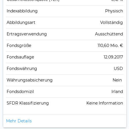
Index­abbildung
Physisch
Abbildungs­art
Vollständig
Ertrags­verwendung
Ausschüttend
Fonds­größe
110,60 Mio. €
Fonds­auflage
12.09.2017
Fonds­währung
USD
Währungsabsicherung
Nein
Fondsdomizil
Irland
SFDR Klassifizierung
Keine Information
Mehr Details