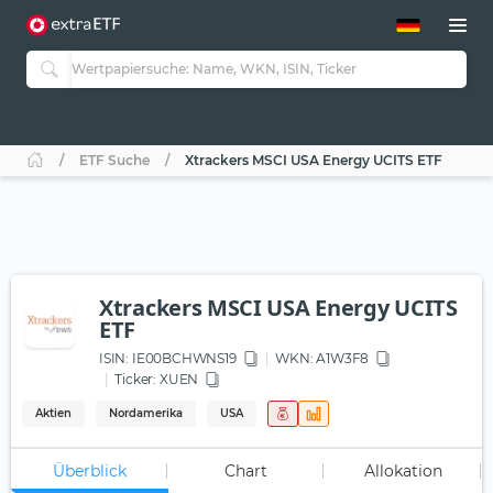
ETF-Guide 2.0
ETF-Explorer
Guide Aktive ETFs
Studien
Aktive ETFs
ETF Suche
Xtrackers MSCI USA Energy UCITS ETF
ETF-Sparpläne
Portfolio-ETFs
Xtrackers MSCI USA Energy UCITS
ETF
ISIN:
IE00BCHWNS19
WKN
: A1W3F8
Ticker:
XUEN
Aktien
Nordamerika
USA
Überblick
Chart
Allokation