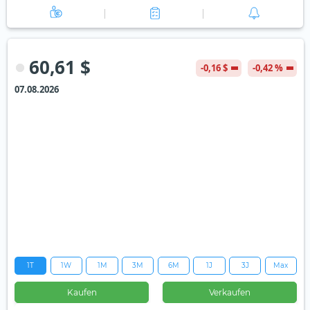
60,61 $
-0,16 $
-0,42 %
07.08.2026
1T
1W
1M
3M
6M
1J
3J
Max
Kaufen
Verkaufen