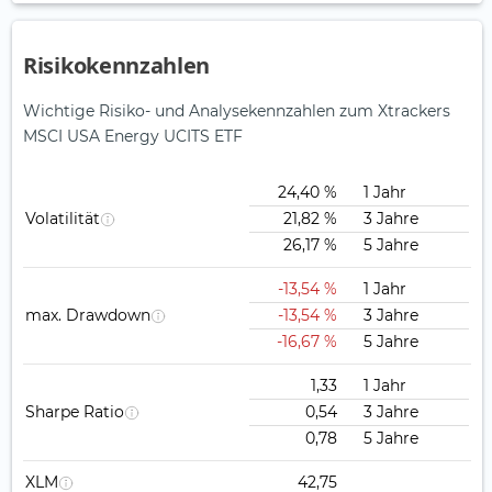
Risikokennzahlen
Wichtige Risiko- und Analysekennzahlen zum Xtrackers
MSCI USA Energy UCITS ETF
24,40 %
1 Jahr
Volatilität
21,82 %
3 Jahre
26,17 %
5 Jahre
-13,54 %
1 Jahr
max. Drawdown
-13,54 %
3 Jahre
-16,67 %
5 Jahre
1,33
1 Jahr
Sharpe Ratio
0,54
3 Jahre
0,78
5 Jahre
XLM
42,75