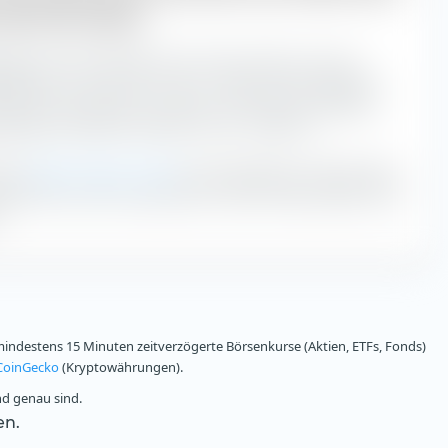
ITS ETF (Dist)
ets UCITS ETF (Dist) hat mit einem iXLM von 9,3 die
lskosten in der Zeit von 12:30 - 13:00 Uhr. Wir empfehlen
zeiten an der Börse zu handeln. Die höchsten impliziten
spunkten entstehen zwischen 15:30 - 16:00 Uhr.
t zur
Berechnung des iXLM
den Handelstag in halbstündige
kwirkend das iXLM. Je geringer das iXLM, desto geringer sind
.
ndestens 15 Minuten zeitverzögerte Börsenkurse (Aktien, ETFs, Fonds)
CoinGecko
(Kryptowährungen).
nd genau sind.
en.