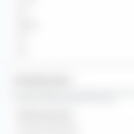
Groß
Mittelgroß
Klein
Micro
Portfoliokennzahlen
Das sind die Prognosen für die Portfoliokennzahlen sowie 
des HSBC MSCI Emerging Markets UCITS ETF (Dist).
Portfoliokennzahlen (Prognose)
Kurs-Gewinn-Verhältnis (KGV)