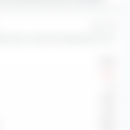
1 Jahr
isikokennzahlen zum HSBC MSCI Emerging Markets UCITS ETF
22,90 %
-12,76 %
1,22
31,88 %
-0,49 %
98,69 %