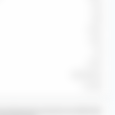
96,64
98,98
33,33 %
-0,40 %
0,96
97,40 %
MSCI EM NR USD
31.07.2026
lauf (Monatsdurchschnitt) des HSBC MSCI