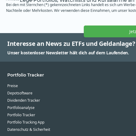
Lege Portfolios, Watchlists und Kursalarme an
Bei den mit Sternchen (*) gekennzeichneten Links handelt es sich um Werbe- 
Nachteile oder Mehrkosten. Wir verwenden diese Einnahmen, um unser kosten
Jet
Interesse an News zu ETFs und Geldanlage?
Unser kostenloser Newsletter hält dich auf dem Laufenden.
Portfolio Tracker
Preise
Depotsoftware
Dividenden Tracker
Portfolioanalyse
Portfolio Tracker
Portfolio Tracking App
Datenschutz & Sicherheit