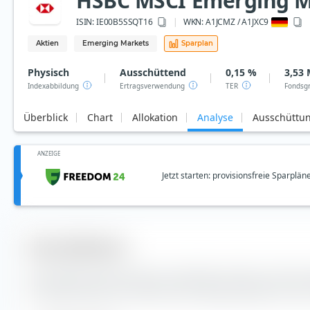
HSBC MSCI Emerging Ma
ISIN:
IE00B5SSQT16
WKN
: A1JCMZ / A1JXC9
Aktien
Emerging Markets
Sparplan
Physisch
Ausschüttend
0,15 %
3,53 
Indexabbildung
Ertragsverwendung
TER
Fondsg
Überblick
Chart
Allokation
Analyse
Ausschüttu
ANZEIGE
Jetzt starten: provisionsfreie Sparplän
Diversifikation
Hier findest du die Anzahl der enthaltenen Werte und die
Indexbestandteile des HSBC MSCI Emerging Markets UCITS ET