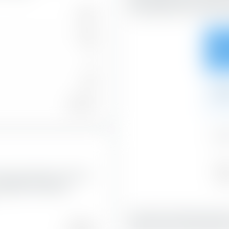
horizontalen Achse nach S
1.287
1.184
23,9
0
103
2,8
37,01 %
0,0
Val
merging Markets UCITS ETF
26,8
piegelt den aktuellen
Mit 36,99 % bilden Blend-Ak
61,02 %
Portfolio-Anteil.
Blend-Aktien