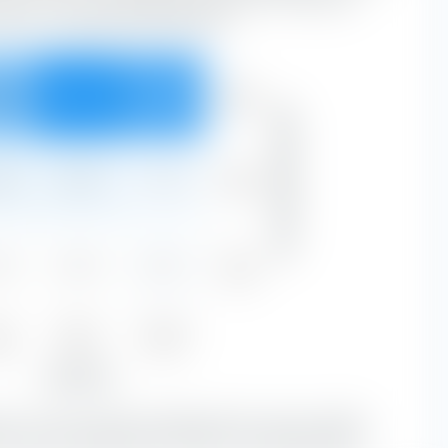
ubstanz- und Wachstumsmerkmalen.
Groß
9 %
36,99 %
31,48 %
92,45 %
Marktkapitalisierung
Mittel
0 %
2,70 %
1,71 %
7,21 %
Klein
3 %
0,03 %
0,27 %
0,34 %
ue
Blend
Growth
2 %
39,71 %
33,47 %
Aktienstil
tien mit einer großen Marktkapitalisierung den größten
 sind eine Kombination von Value- und Growth-Aktien.