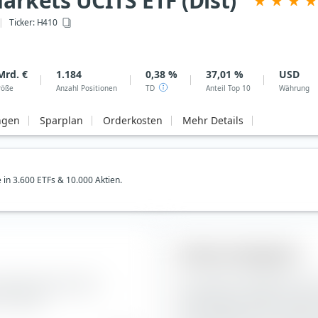
rkets UCITS ETF (Dist)
Ticker:
H410
Mrd. €
1.184
0,38 %
37,01 %
USD
röße
Anzahl Positionen
TD
Anteil Top 10
Währung
ngen
Sparplan
Orderkosten
Mehr Details
e in 3.600 ETFs & 10.000 Aktien.
Aktien-Anlagestil
 Zusammensetzung der
Die extraETF Anlagestil Box i
F (Dist).
Portfoliokonstruktion. Die B
(Dist) entlang der vertikale