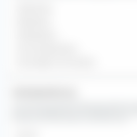
Enthaltene Werte
Aktienpositionen
Anleihenpositionen
Cash und sonstige Positionen
% des Vermögens in Top 10 Positionen
Marktkapitalisierung
Hier siehst du die prozentuale Aufteilung des HSBC MSCI E
(Dist) nach Marktkapitalisierung. Die Marktkapitalisierung s
Börsenwert eines börsennotierten Unternehmens wider.
Sehr Groß