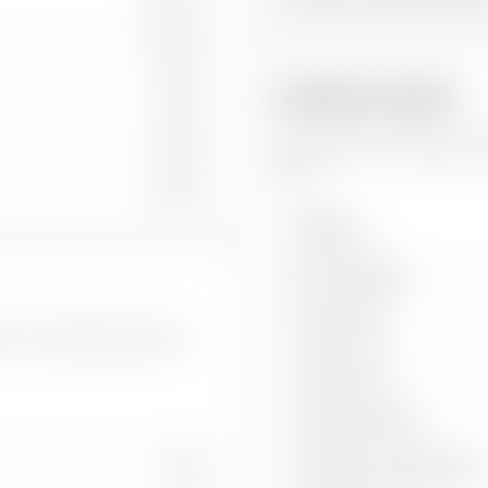
31,44 %
7,20 %
Risikokennzahlen
0,34 %
Hier findest du wichtige R
(Dist).
0,00 %
Volatilität
Max. Drawdown
Sharpe Ratio
Wert- und Wachstumsraten
Treynor Ratio
Information Ratio
10,75
Korrelation zu Benchmark