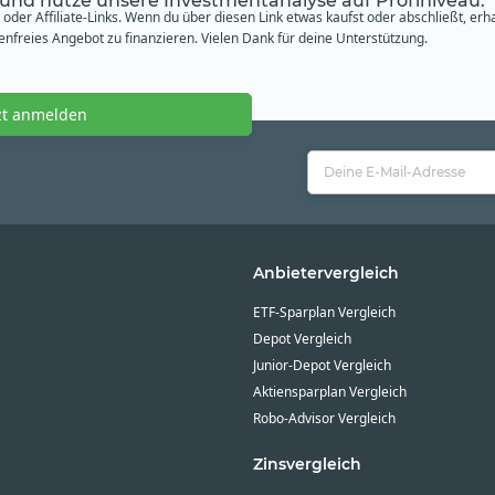
 und nutze unsere Investmentanalyse auf Profiniveau.
oder Affiliate-Links. Wenn du über diesen Link etwas kaufst oder abschließt, erh
freies Angebot zu finanzieren. Vielen Dank für deine Unterstützung.
zt anmelden
Anbietervergleich
ETF-Sparplan Vergleich
Depot Vergleich
Junior-Depot Vergleich
Aktiensparplan Vergleich
Robo-Advisor Vergleich
Zinsvergleich