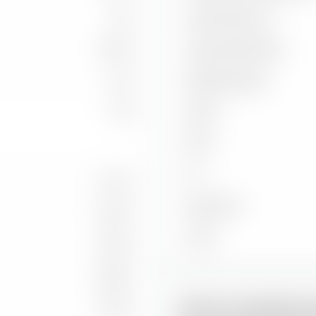
1,92
Capture Ratio Up
2,34 %
Capture Ratio Down
8,19
Batting Average
1,98
Alpha
Beta
2
R
9,12 %
Benchmark
11,34 %
Stand
9,92 %
12,90 %
iXLM im Handelsver
5,60 %