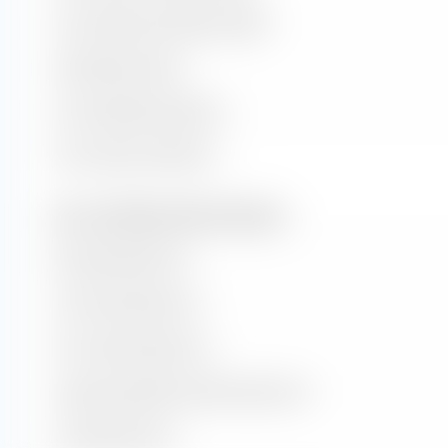
Kurs-Buchwert-Verhältnis (KBV)
Dividendenrendite
Kurs/Cashflow-Verhältnis
Kurs/Umsatz-Verhältnis
Wert- und Wachstumsraten (Prognose)
Buchwertwachstum
Cash-Flow-Wachstum
Hist. Gewinnwachstum
Langfr. geschätztes Gewinn­wachstum
Umsatzwachstum