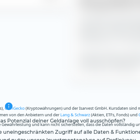
Emerging Markets UC
Der HSBC MSCI Emerging Mark
niedrigsten impliziten Hande
daher den ETF zu diesen Uhr
Handelskosten mit 15,2 Basi
Die Deutsche Börse unterteil
Intervalle und ermittelt rüc
die impliziten Handelskosten
s),
CoinGecko
(Kryptowährungen) und der Isarvest GmbH. Kursdaten sind mi
ammen von den Anbietern und der
Lang & Schwarz
(Aktien, ETFs, Fonds) und
s Potenzial deiner Geldanlage voll ausschöpfen?
Gewährleistung und kann nicht sicherstellen, dass die Daten vollständig u
te uneingeschränkten Zugriff auf alle Daten & Funktion