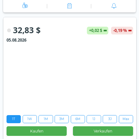
32,83 $
+0,02 $
-0,19 %
05.08.2026
1T
1W
1M
3M
6M
1J
3J
Max
Kaufen
Verkaufen