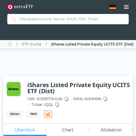
ETF-Guide 2.0
ETF-Explorer
Guide Aktive ETFs
Studien
Aktive ETFs
ETF Suche
iShares Listed Private Equity UCITS ETF (Dist)
ETF-Sparpläne
Portfolio-ETFs
iShares Listed Private Equity UCITS
ETF (Dist)
ISIN:
IE00B1TXHL60
WKN
: A0MM0N
Ticker:
IQQL
Aktien
Welt
Überblick
Chart
Allokation