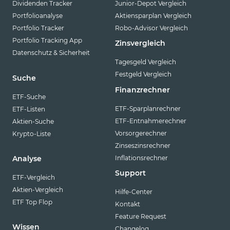
Dividenden Tracker
Junior-Depot Vergleich
Portfolioanalyse
Aktiensparplan Vergleich
Portfolio Tracker
Robo-Advisor Vergleich
Portfolio Tracking App
Zinsvergleich
Datenschutz & Sicherheit
Tagesgeld Vergleich
Festgeld Vergleich
Suche
Finanzrechner
ETF-Suche
ETF-Sparplanrechner
ETF-Listen
ETF-Entnahmerechner
Aktien-Suche
Vorsorgerechner
Krypto-Liste
Zinseszinsrechner
Inflationsrechner
Analyse
Support
ETF-Vergleich
Aktien-Vergleich
Hilfe-Center
ETF Top Flop
Kontakt
Feature Request
Wissen
Changelog