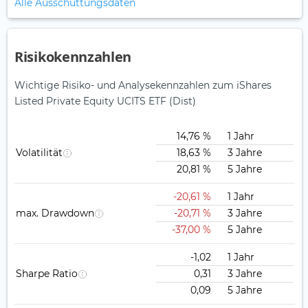
Alle Ausschüttungsdaten
Risikokennzahlen
Wichtige Risiko- und Analysekennzahlen zum iShares
Listed Private Equity UCITS ETF (Dist)
14,76 %
1 Jahr
Volatilität
18,63 %
3 Jahre
20,81 %
5 Jahre
-20,61 %
1 Jahr
max. Drawdown
-20,71 %
3 Jahre
-37,00 %
5 Jahre
-1,02
1 Jahr
Sharpe Ratio
0,31
3 Jahre
0,09
5 Jahre