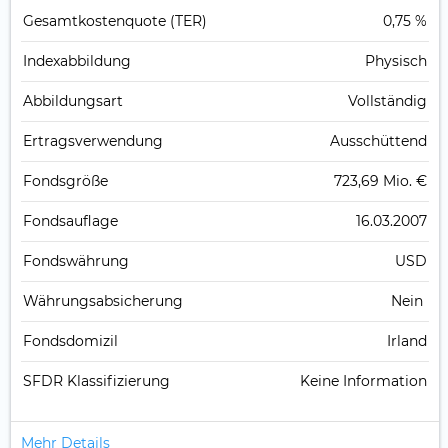
Gesamt­kosten­quote (TER)
0,75 %
Index­abbildung
Physisch
Abbildungs­art
Vollständig
Ertrags­verwendung
Ausschüttend
Fonds­größe
723,69 Mio. €
Fonds­auflage
16.03.2007
Fonds­währung
USD
Währungsabsicherung
Nein
Fondsdomizil
Irland
SFDR Klassifizierung
Keine Information
Mehr Details