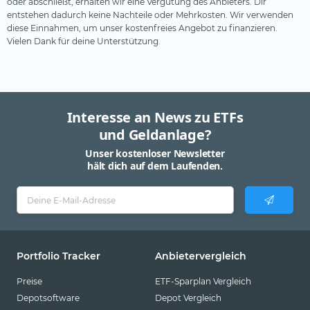
oder abschließt, erhalten wir eine Vergütung des Anbieters. Dir
entstehen dadurch keine Nachteile oder Mehrkosten. Wir verwenden
diese Einnahmen, um unser kostenfreies Angebot zu finanzieren.
Vielen Dank für deine Unterstützung.
Interesse an News zu ETFs
und Geldanlage?
Unser kostenloser Newsletter
hält dich auf dem Laufenden.
Portfolio Tracker
Anbietervergleich
Preise
ETF-Sparplan Vergleich
Depotsoftware
Depot Vergleich