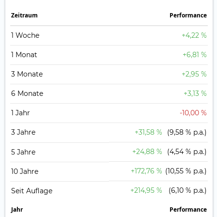
Zeit­raum
Perfor­mance
1 Woche
+4,22 %
1 Monat
+6,81 %
3 Monate
+2,95 %
6 Monate
+3,13 %
1 Jahr
-10,00 %
3 Jahre
+31,58 %
(9,58 % p.a.)
+24,88 %
(4,54 % p.a.)
5 Jahre
+172,76 %
(10,55 % p.a.)
10 Jahre
+214,95 %
(6,10 % p.a.)
Seit Auflage
Jahr
Perfor­mance