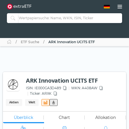
ETF-Guide 2.0
ETF-Explorer
Guide Aktive ETFs
Studien
Aktive ETFs
ETF Suche
ARK Innovation UCITS ETF
ETF-Sparpläne
Portfolio-ETFs
ARK Innovation UCITS ETF
ISIN:
IE000GA3D489
WKN
: A408AW
Ticker:
ARXK
Aktien
Welt
Überblick
Chart
Allokation