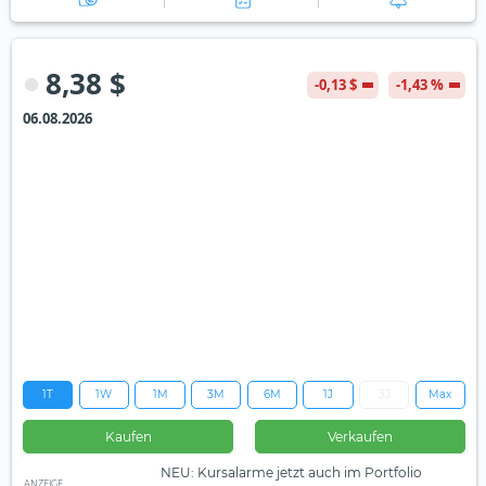
8,38 $
-0,13 $
-1,43 %
06.08.2026
1T
1W
1M
3M
6M
1J
3J
Max
Kaufen
Verkaufen
NEU: Kursalarme jetzt auch im Portfolio
ANZEIGE