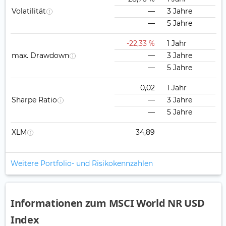
Volatilität
—
3 Jahre
—
5 Jahre
-22,33 %
1 Jahr
max. Drawdown
—
3 Jahre
—
5 Jahre
0,02
1 Jahr
Sharpe Ratio
—
3 Jahre
—
5 Jahre
XLM
34,89
Weitere Portfolio- und Risikokennzahlen
Informationen zum MSCI World NR USD
Index