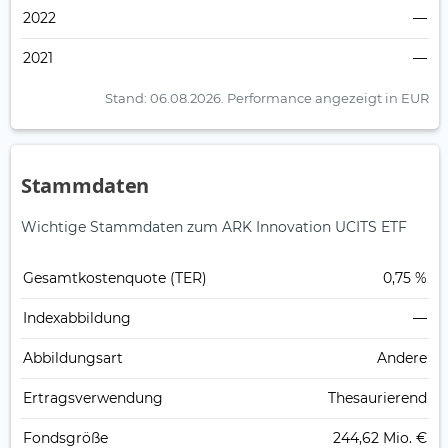
2022
—
2021
—
Stand: 06.08.2026.
Performance angezeigt in EUR
Stammdaten
Wichtige Stammdaten zum ARK Innovation UCITS ETF
Gesamt­kosten­quote (TER)
0,75 %
Index­abbildung
—
Abbildungs­art
Andere
Ertrags­verwendung
Thesaurierend
Fonds­größe
244,62 Mio. €