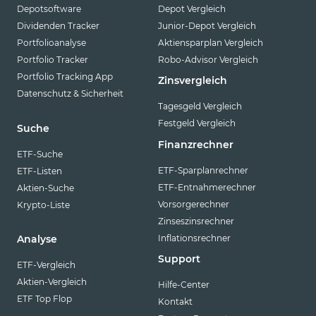
Depotsoftware
Depot Vergleich
Dividenden Tracker
Junior-Depot Vergleich
Portfolioanalyse
Aktiensparplan Vergleich
Portfolio Tracker
Robo-Advisor Vergleich
Portfolio Tracking App
Zinsvergleich
Datenschutz & Sicherheit
Tagesgeld Vergleich
Festgeld Vergleich
Suche
Finanzrechner
ETF-Suche
ETF-Sparplanrechner
ETF-Listen
ETF-Entnahmerechner
Aktien-Suche
Vorsorgerechner
Krypto-Liste
Zinseszinsrechner
Inflationsrechner
Analyse
Support
ETF-Vergleich
Aktien-Vergleich
Hilfe-Center
ETF Top Flop
Kontakt