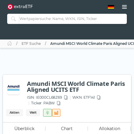
ETF-Guide 2.0
ETF-Explorer
Guide Aktive ETFs
Studien
Aktive ETFs
ETF Suche
Amundi MSCI World Climate Paris Aligned UC
ETF-Sparpläne
Portfolio-ETFs
Amundi MSCI World Climate Paris
Aligned UCITS ETF
ISIN:
IE000CL68Z69
WKN
: ETF141
Ticker:
PABW
Aktien
Welt
Überblick
Chart
Allokation