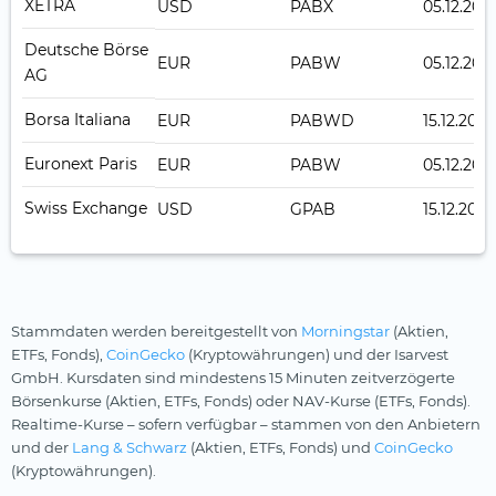
XETRA
USD
PABX
05.12.202
Deutsche Börse
EUR
PABW
05.12.202
AG
Borsa Italiana
EUR
PABWD
15.12.2023
Euronext Paris
EUR
PABW
05.12.202
Swiss Exchange
USD
GPAB
15.12.2023
Stammdaten werden bereitgestellt von
Morningstar
(Aktien,
ETFs, Fonds),
CoinGecko
(Kryptowährungen) und der Isarvest
GmbH. Kursdaten sind mindestens 15 Minuten zeitverzögerte
Börsenkurse (Aktien, ETFs, Fonds) oder NAV-Kurse (ETFs, Fonds).
Realtime-Kurse – sofern verfügbar – stammen von den Anbietern
und der
Lang & Schwarz
(Aktien, ETFs, Fonds) und
CoinGecko
(Kryptowährungen).