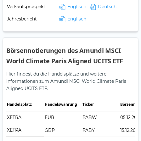
Verkaufsprospekt
Englisch
Deutsch
Jahresbericht
Englisch
Börsennotierungen des Amundi MSCI
World Climate Paris Aligned UCITS ETF
Hier findest du die Handelsplätze und weitere
Informationen zum Amundi MSCI World Climate Paris
Aligned UCITS ETF.
Handelsplatz
Handelswährung
Ticker
Börsennot
XETRA
EUR
PABW
05.12.202
XETRA
GBP
PABY
15.12.2023