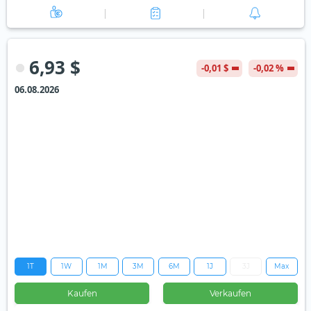
6,93 $
-0,01 $
-0,02 %
06.08.2026
1T
1W
1M
3M
6M
1J
3J
Max
Kaufen
Verkaufen