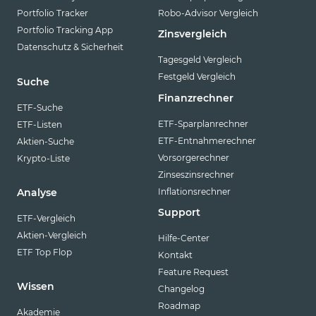
Portfolio Tracker
Robo-Advisor Vergleich
Portfolio Tracking App
Zinsvergleich
Datenschutz & Sicherheit
Tagesgeld Vergleich
Festgeld Vergleich
Suche
Finanzrechner
ETF-Suche
ETF-Sparplanrechner
ETF-Listen
ETF-Entnahmerechner
Aktien-Suche
Vorsorgerechner
Krypto-Liste
Zinseszinsrechner
Inflationsrechner
Analyse
Support
ETF-Vergleich
Aktien-Vergleich
Hilfe-Center
ETF Top Flop
Kontakt
Feature Request
Wissen
Changelog
Roadmap
Akademie