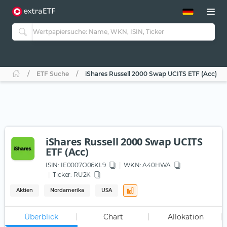
ETF-Guide 2.0
ETF-Explorer
Guide Aktive ETFs
Studien
Aktive ETFs
ETF Suche
iShares Russell 2000 Swap UCITS ETF (Acc)
ETF-Sparpläne
Portfolio-ETFs
iShares Russell 2000 Swap UCITS
ETF (Acc)
ISIN:
IE0007O06KL9
WKN
: A40HWA
Ticker:
RU2K
Aktien
Nordamerika
USA
Überblick
Chart
Allokation