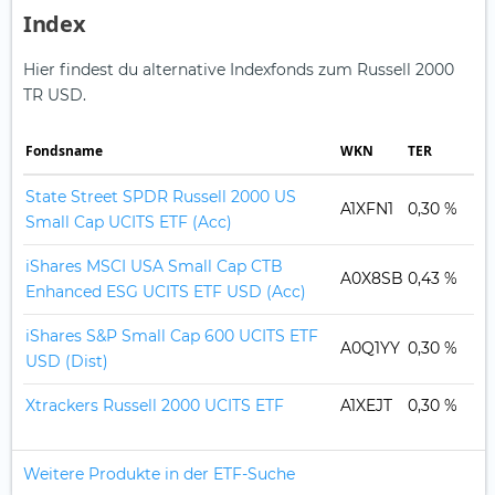
Index
Hier findest du alternative Indexfonds zum Russell 2000
TR USD.
Fonds­name
WKN
TER
State Street SPDR Russell 2000 US
A1XFN1
0,30 %
Small Cap UCITS ETF (Acc)
iShares MSCI USA Small Cap CTB
A0X8SB
0,43 %
Enhanced ESG UCITS ETF USD (Acc)
iShares S&P Small Cap 600 UCITS ETF
A0Q1YY
0,30 %
USD (Dist)
Xtrackers Russell 2000 UCITS ETF
A1XEJT
0,30 %
Weitere Produkte in der ETF-Suche