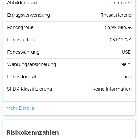
Abbildungs­art
Unfunded
Ertrags­verwendung
Thesaurierend
Fonds­größe
54,99 Mio. €
Fonds­auflage
03.10.2024
Fonds­währung
USD
Währungsabsicherung
Nein
Fondsdomizil
Irland
SFDR Klassifizierung
Keine Information
Mehr Details
Risikokennzahlen