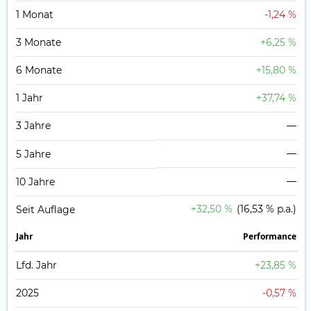
1 Monat
-1,24 %
3 Monate
+6,25 %
6 Monate
+15,80 %
1 Jahr
+37,74 %
3 Jahre
—
—
5 Jahre
—
10 Jahre
+32,50 %
(16,53 % p.a.)
Seit Auflage
Jahr
Perfor­mance
Lfd. Jahr
+23,85 %
2025
-0,57 %