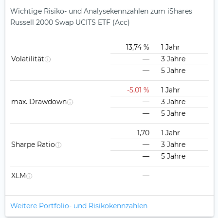
Wichtige Risiko- und Analysekennzahlen zum iShares
Russell 2000 Swap UCITS ETF (Acc)
13,74 %
1 Jahr
Volatilität
—
3 Jahre
—
5 Jahre
-5,01 %
1 Jahr
max. Drawdown
—
3 Jahre
—
5 Jahre
1,70
1 Jahr
Sharpe Ratio
—
3 Jahre
—
5 Jahre
XLM
—
Weitere Portfolio- und Risikokennzahlen