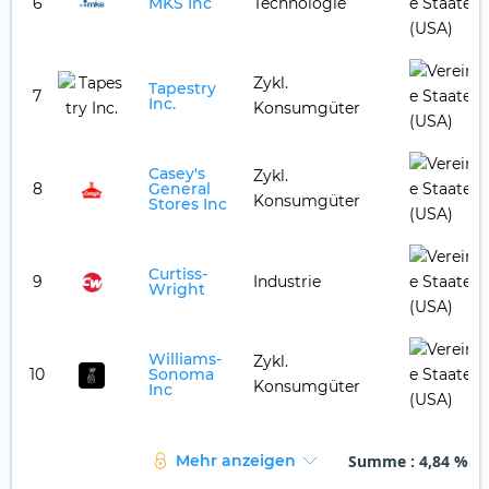
6
MKS Inc
Technologie
Zykl.
Tapestry
7
Inc.
Konsumgüter
Casey's
Zykl.
8
General
Konsumgüter
Stores Inc
Curtiss-
9
Industrie
Wright
Williams-
Zykl.
10
Sonoma
Konsumgüter
Inc
Summe
: 4,84 %
Mehr anzeigen