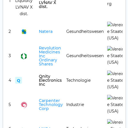
1
LVNAV X
dist.
2
Natera
Gesundheitswesen
Revolution
Medicines
3
Gesundheitswesen
Inc
Ordinary
Shares
Qnity
Q
4
Electronics
Technologie
Inc
Carpenter
5
Technology
Industrie
Corp