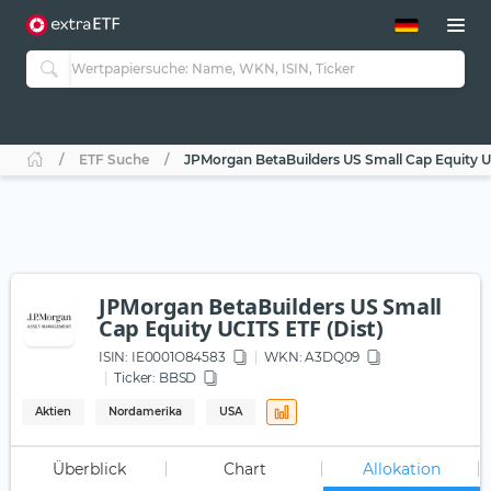
ETF-Guide 2.0
ETF-Explorer
Guide Aktive ETFs
Studien
Aktive ETFs
ETF Suche
JPMorgan BetaBuilders US Small Cap Equity UC
ETF-Sparpläne
Portfolio-ETFs
JPMorgan BetaBuilders US Small
Cap Equity UCITS ETF (Dist)
ISIN:
IE0001O84583
WKN
: A3DQ09
Ticker:
BBSD
Aktien
Nordamerika
USA
Überblick
Chart
Allokation