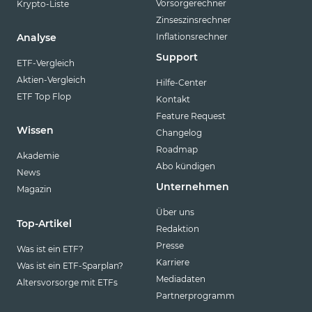
Vorsorgerechner
Krypto-Liste
Zinseszinsrechner
Inflationsrechner
Analyse
Support
ETF-Vergleich
Aktien-Vergleich
Hilfe-Center
ETF Top Flop
Kontakt
Feature Request
Wissen
Changelog
Roadmap
Akademie
Abo kündigen
News
Unternehmen
Magazin
Über uns
Top-Artikel
Redaktion
Presse
Was ist ein ETF?
Karriere
Was ist ein ETF-Sparplan?
Mediadaten
Altersvorsorge mit ETFs
Partnerprogramm