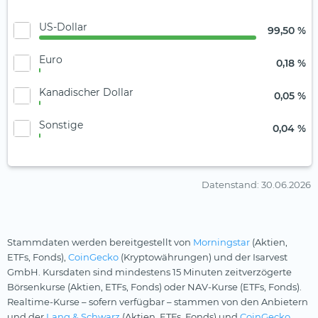
US-Dollar
99,50 %
Euro
0,18 %
Kanadischer Dollar
0,05 %
Sonstige
0,04 %
Datenstand
: 30.06.2026
Stammdaten werden bereitgestellt von
Morningstar
(Aktien,
ETFs, Fonds),
CoinGecko
(Kryptowährungen) und der Isarvest
GmbH. Kursdaten sind mindestens 15 Minuten zeitverzögerte
Börsenkurse (Aktien, ETFs, Fonds) oder NAV-Kurse (ETFs, Fonds).
Realtime-Kurse – sofern verfügbar – stammen von den Anbietern
und der
Lang & Schwarz
(Aktien, ETFs, Fonds) und
CoinGecko