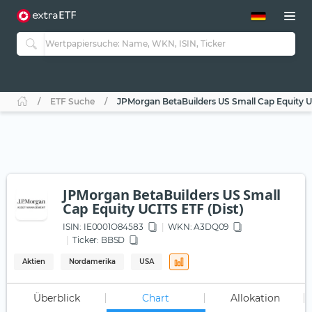
ETF-Guide 2.0
ETF-Explorer
Guide Aktive ETFs
Studien
Aktive ETFs
ETF Suche
JPMorgan BetaBuilders US Small Cap Equity UC
ETF-Sparpläne
Portfolio-ETFs
JPMorgan BetaBuilders US Small
Cap Equity UCITS ETF (Dist)
ISIN:
IE0001O84583
WKN
: A3DQ09
Ticker:
BBSD
Aktien
Nordamerika
USA
Überblick
Chart
Allokation