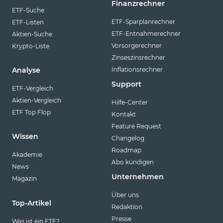
Finanzrechner
ETF-Suche
ETF-Sparplanrechner
ETF-Listen
ETF-Entnahmerechner
Aktien-Suche
Vorsorgerechner
Krypto-Liste
Zinseszinsrechner
Inflationsrechner
Analyse
Support
ETF-Vergleich
Aktien-Vergleich
Hilfe-Center
ETF Top Flop
Kontakt
Feature Request
Wissen
Changelog
Roadmap
Akademie
Abo kündigen
News
Unternehmen
Magazin
Über uns
Top-Artikel
Redaktion
Presse
Was ist ein ETF?