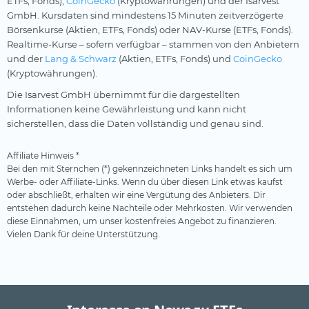
ETFs, Fonds),
CoinGecko
(Kryptowährungen) und der Isarvest
GmbH. Kursdaten sind mindestens 15 Minuten zeitverzögerte
Börsenkurse (Aktien, ETFs, Fonds) oder NAV-Kurse (ETFs, Fonds).
Realtime-Kurse – sofern verfügbar – stammen von den Anbietern
und der
Lang & Schwarz
(Aktien, ETFs, Fonds) und
CoinGecko
(Kryptowährungen).
Die Isarvest GmbH übernimmt für die dargestellten
Informationen keine Gewährleistung und kann nicht
sicherstellen, dass die Daten vollständig und genau sind.
Affiliate Hinweis *
Bei den mit Sternchen (*) gekennzeichneten Links handelt es sich um
Werbe- oder Affiliate-Links. Wenn du über diesen Link etwas kaufst
oder abschließt, erhalten wir eine Vergütung des Anbieters. Dir
entstehen dadurch keine Nachteile oder Mehrkosten. Wir verwenden
diese Einnahmen, um unser kostenfreies Angebot zu finanzieren.
Vielen Dank für deine Unterstützung.