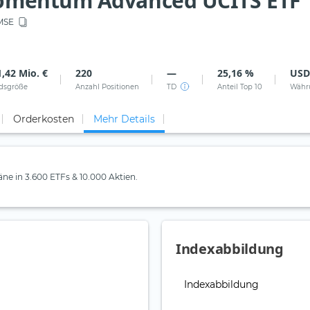
omentum Advanced UCITS ETF
SE
,42 Mio. €
220
—
25,16 %
USD
dsgröße
Anzahl Positionen
TD
Anteil Top 10
Währ
Orderkosten
Mehr Details
läne in 3.600 ETFs & 10.000 Aktien.
Indexabbildung
Indexabbildung