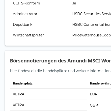
UCITS-Konform
Ja
Administrator
HSBC Securities Servi
Depotbank
HSBC Continental Eu
Wirtschaftsprüfer
PricewaterhouseCoope
Börsennotierungen des Amundi MSCI Wo
Hier findest du die Handelsplätze und weitere Informa
Handelsplatz
Handelswähr
XETRA
EUR
XETRA
GBP