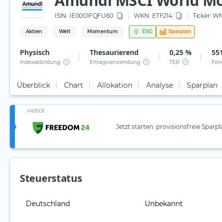
Amundi MSCI World M
ISIN:
IE0001FQFU60
WKN
: ETF214
Ticker:
WM
Aktien
Welt
Momentum
ESG
Sparplan
Physisch
Thesaurierend
0,25 %
551
Indexabbildung
Ertragsverwendung
TER
Fon
Überblick
Chart
Allokation
Analyse
Sparplan
ANZEIGE
Jetzt starten: provisionsfreie Sparp
Steuerstatus
Deutschland
Unbekannt