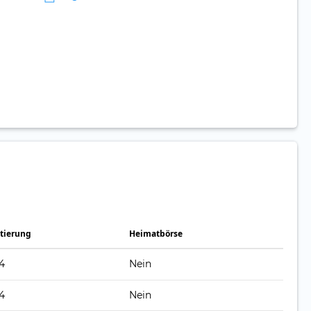
tierung
Heimatbörse
24
Nein
24
Nein