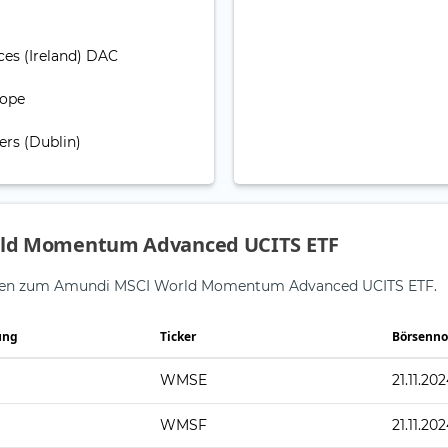
ces (Ireland) DAC
rope
rs (Dublin)
rld Momentum Advanced UCITS ETF
tionen zum Amundi MSCI World Momentum Advanced UCITS ETF.
ung
Ticker
Börsenno
WMSE
21.11.20
WMSF
21.11.20