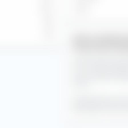
0,72 %
Stand
6,86
3,99
iXLM im Handelsver
Paribas Easy Emergi
Der BNP Paribas Easy Emer
iXLM von 125,0 die niedrigst
Uhr. Wir empfehlen daher d
höchsten impliziten Handel
15:00 Uhr.
Die Deutsche Börse untertei
halbstündige Intervalle und
desto geringer sind die imp