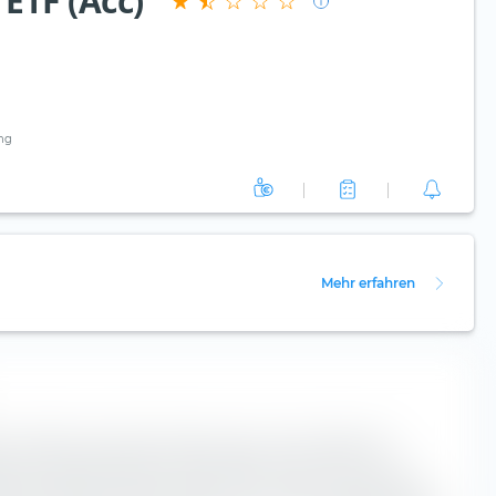
ETF (Acc)
ng
Mehr erfahren
ale Aufteilung der Bonitätsstruktur der enthaltenen
sy Emerging Markets Credit PAB UCITS ETF (Acc). Je
onität, desto höher das Risiko einer Zahlungsunfähigkeit