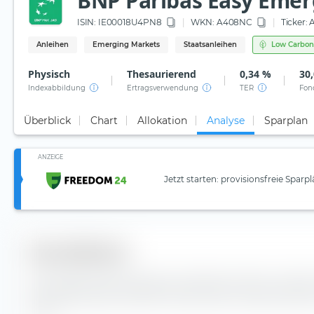
BNP Paribas Easy Emerg
ISIN:
IE00018U4PN8
WKN
: A408NC
Ticker:
A
Anleihen
Emerging Markets
Staatsanleihen
Low Carbon
Physisch
Thesaurierend
0,34 %
30,
Indexabbildung
Ertragsverwendung
TER
Fon
Überblick
Chart
Allokation
Analyse
Sparplan
ANZEIGE
Jetzt starten: provisionsfreie Sparp
Diversifikation
Hier findest du die Anzahl der enthaltenen Werte und d
Indexbestandteile des BNP Paribas Easy Emerging Market
(Acc).