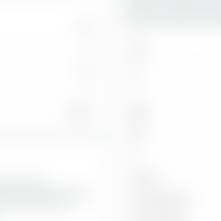
des entsprechenden Emittent
länger die Laufzeit der bet
156
0
AAA
154
AA
2
A
15,22 %
BBB
BB
B
Unter B
rument für die
ibas Easy Emerging Markets
Nicht klassifiziert
nach der Bonität und