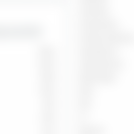
Treynor Ratio
Information Ratio
uktur der enthaltenen
AB UCITS ETF (Acc).
Korrelation zu Benchmar
30,96 %
Capture Ratio Up
29,22 %
Capture Ratio Down
13,83 %
Batting Average
14,56 %
Alpha
1,28 %
Beta
2,90 %
2
R
4,72 %
Benchmark