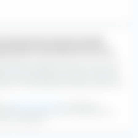
lauf (Monatsdurchschnitt) des BNP
ng Markets Credit PAB UCITS ETF (Acc)
ging Markets Credit PAB UCITS ETF (Acc) hat mit einem
en impliziten Handelskosten in der Zeit von 11:30 - 12:00
en ETF zu diesen Uhrzeiten an der Börse zu handeln. Die
skosten mit 140,2 Basispunkten entstehen zwischen 14:30 -
lt zur
Berechnung des iXLM
den Handelstag in
 ermittelt rückwirkend das iXLM. Je geringer das iXLM,
liziten Handelskosten.