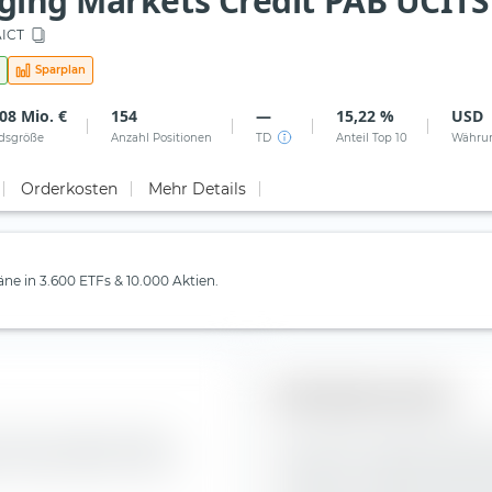
ing Markets Credit PAB UCITS 
ICT
Sparplan
08 Mio. €
154
—
15,22 %
USD
dsgröße
Anzahl Positionen
TD
Anteil Top 10
Währu
Orderkosten
Mehr Details
läne in 3.600 ETFs & 10.000 Aktien.
Bonitätsstruktur
ie Zusammensetzung der
Hier siehst du die prozentu
s Credit PAB UCITS ETF
Anleihen im BNP Paribas Ea
schlechter das Rating der B