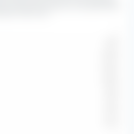
en. Das Bonitätsrisiko spielt eine umso größere Rolle, je
reffenden Anleihen währt.
—
4,05 %
29,70 %
36,67 %
16,80 %
3,99 %
0,36 %
8,44 %