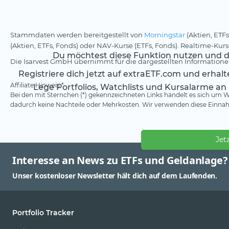
Stammdaten werden bereitgestellt von
Morningstar
(Aktien, ETFs
(Aktien, ETFs, Fonds) oder NAV-Kurse (ETFs, Fonds). Realtime-Ku
Du möchtest diese Funktion nutzen und da
Die Isarvest GmbH übernimmt für die dargestellten Informationen
Registriere dich jetzt auf extraETF.com und erhal
Affiliate Hinweis *
Lege Portfolios, Watchlists und Kursalarme an
Bei den mit Sternchen (*) gekennzeichneten Links handelt es sich um We
dadurch keine Nachteile oder Mehrkosten. Wir verwenden diese Einnahm
Jet
Interesse an News zu ETFs und Geldanlage?
Unser kostenloser Newsletter hält dich auf dem Laufenden.
Portfolio Tracker