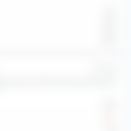
—
5,01 %
4,92 %
5,68 %
1 Jahr
isikokennzahlen zum BNP Paribas Easy Emerging Markets
.
4,23 %
-2,28 %
-0,05