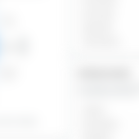
Durchs. Bonität
Durchs. Kupon
Hoch
4,44 %
Aktuelle Yield
Bonität
Yield to Maturity
Mittel
72,46 %
Niedrig
Risikokennzahlen
23,10 %
Hier findest du wichtige R
Credit PAB UCITS ETF (Acc)
Volatilität
nd einer niedrigen
Max. Drawdown
Sharpe Ratio