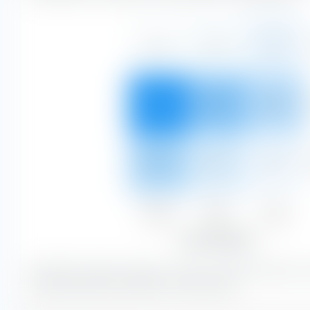
0,45 %
0,84 %
3,15 %
38,37 %
21,20 %
12,89 %
14,60 %
6,20 %
2,30 %
Niedrig
Mittel
Hoch
53,42 %
28,24 %
18,34 %
Zinssensibilität
Mit 38,37 % bilden Anleihen mit einer mittleren Bonität u
Zinssensibilität den größten Portfolioanteil.