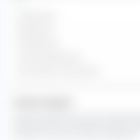
Enthaltene Werte
Aktienpositionen
Anleihenpositionen
Cash und sonstige Positionen
% des Vermögens in Top 10 Positionen
Anleihen-Anlagestil
Die extraETF Anlagestil Box ist ein höchst nützliches Inst
Portfoliokonstruktion. Die Box klassifiziert den BNP Par
Credit PAB UCITS ETF (Acc) entlang der vertikalen Achse 
entlang der horizontalen Achse nach der Zinssensibilität.