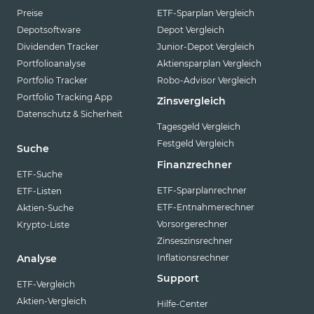
Preise
ETF-Sparplan Vergleich
Depotsoftware
Depot Vergleich
Dividenden Tracker
Junior-Depot Vergleich
Portfolioanalyse
Aktiensparplan Vergleich
Portfolio Tracker
Robo-Advisor Vergleich
Portfolio Tracking App
Zinsvergleich
Datenschutz & Sicherheit
Tagesgeld Vergleich
Festgeld Vergleich
Suche
Finanzrechner
ETF-Suche
ETF-Sparplanrechner
ETF-Listen
ETF-Entnahmerechner
Aktien-Suche
Vorsorgerechner
Krypto-Liste
Zinseszinsrechner
Inflationsrechner
Analyse
Support
ETF-Vergleich
Aktien-Vergleich
Hilfe-Center