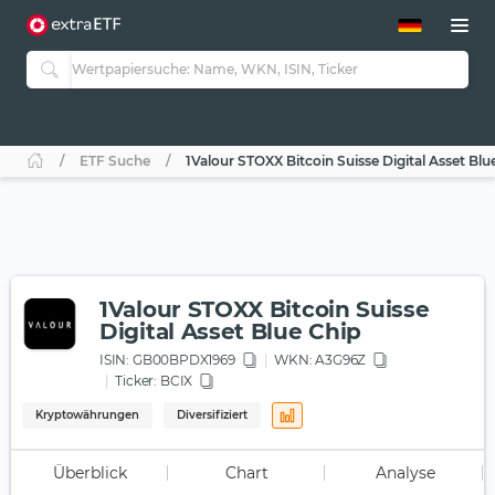
ETF-Guide 2.0
ETF-Explorer
Guide Aktive ETFs
Studien
Aktive ETFs
ETF Suche
1Valour STOXX Bitcoin Suisse Digital Asset Blu
ETF-Sparpläne
Portfolio-ETFs
1Valour STOXX Bitcoin Suisse
Digital Asset Blue Chip
ISIN:
GB00BPDX1969
WKN
: A3G96Z
Ticker:
BCIX
Kryptowährungen
Diversifiziert
Überblick
Chart
Analyse