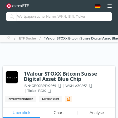
ETF-Guide 2.0
ETF-Explorer
Guide Aktive ETFs
Studien
Aktive ETFs
ETF Suche
1Valour STOXX Bitcoin Suisse Digital Asset Blu
ETF-Sparpläne
Portfolio-ETFs
1Valour STOXX Bitcoin Suisse
Digital Asset Blue Chip
ISIN:
GB00BPDX1969
WKN
: A3G96Z
Ticker:
BCIX
Kryptowährungen
Diversifiziert
Überblick
Chart
Analyse