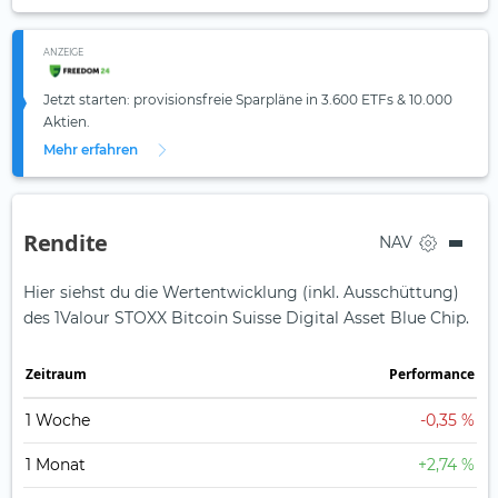
ANZEIGE
Jetzt starten: provisionsfreie Sparpläne in 3.600 ETFs & 10.000
Aktien.
Mehr erfahren
Rendite
NAV
Hier siehst du die Wertentwicklung (inkl. Ausschüttung)
des 1Valour STOXX Bitcoin Suisse Digital Asset Blue Chip.
Zeit­raum
Perfor­mance
1 Woche
-0,35 %
1 Monat
+2,74 %