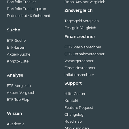
Portfolio Tracker
Robo-Advisor Vergleich
Portfolio Tracking App
Zinsvergleich
Datenschutz & Sicherheit
Tagesgeld Vergleich
Festgeld Vergleich
Suche
Finanzrechner
ETF-Suche
ETF-Sparplanrechner
ETF-Listen
ETF-Entnahmerechner
Aktien-Suche
Vorsorgerechner
Krypto-Liste
Zinseszinsrechner
Inflationsrechner
Analyse
Support
ETF-Vergleich
Aktien-Vergleich
Hilfe-Center
ETF Top Flop
Kontakt
Feature Request
Wissen
Changelog
Roadmap
Akademie
Abo kündigen