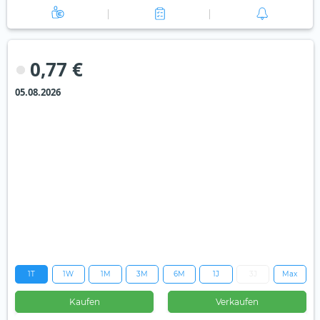
0,77 €
05.08.2026
1T
1W
1M
3M
6M
1J
3J
Max
Kaufen
Verkaufen