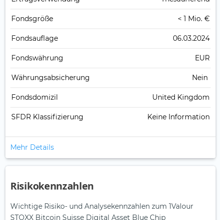
Fonds­größe
< 1 Mio. €
Fonds­auflage
06.03.2024
Fonds­währung
EUR
Währungsabsicherung
Nein
Fondsdomizil
United Kingdom
SFDR Klassifizierung
Keine Information
Mehr Details
Risikokennzahlen
Wichtige Risiko- und Analysekennzahlen zum 1Valour
STOXX Bitcoin Suisse Digital Asset Blue Chip