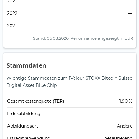
2023
—
2022
—
2021
—
Stand: 05.08.2026.
Performance angezeigt in EUR
Stammdaten
Wichtige Stammdaten zum 1Valour STOXX Bitcoin Suisse
Digital Asset Blue Chip
Gesamt­kosten­quote (TER)
1,90 %
Index­abbildung
—
Abbildungs­art
Andere
Ertrags­verwendung
Thesaurierend