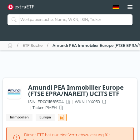
ETF-Guide 2.0
ETF-Explorer
Guide Aktive ETFs
Studien
Aktive ETFs
ETF Suche
Amundi PEA Immobilier Europe (FTSE EPRA/
ETF-Sparpläne
Portfolio-ETFs
Amundi PEA Immobilier Europe
(FTSE EPRA/NAREIT) UCITS ETF
ISIN:
FR0011869304
WKN
: LYX0S0
Ticker:
PMEH
Immobilien
Europa
Dieser ETF hat nur eine Vertriebszulassung für