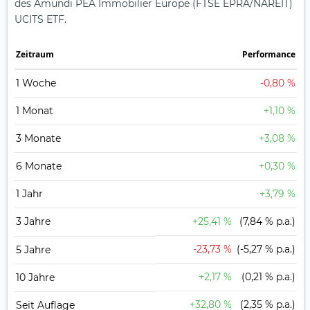
des Amundi PEA Immobilier Europe (FTSE EPRA/NAREIT)
UCITS ETF.
Zeit­raum
Perfor­mance
1 Woche
-0,80 %
1 Monat
+1,10 %
3 Monate
+3,08 %
6 Monate
+0,30 %
1 Jahr
+3,79 %
3 Jahre
+25,41 %
(7,84 % p.a.)
-23,73 %
(-5,27 % p.a.)
5 Jahre
+2,17 %
(0,21 % p.a.)
10 Jahre
+32,80 %
(2,35 % p.a.)
Seit Auflage