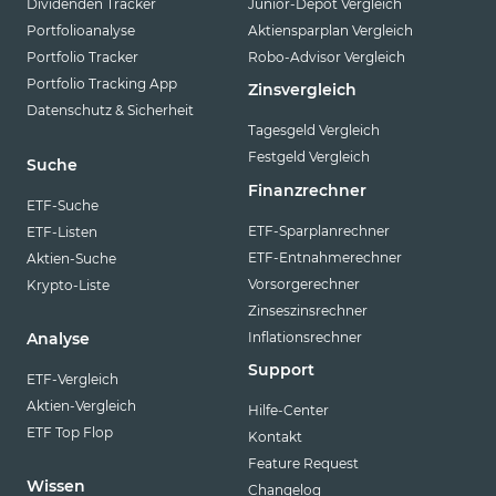
Dividenden Tracker
Junior-Depot Vergleich
Portfolioanalyse
Aktiensparplan Vergleich
Portfolio Tracker
Robo-Advisor Vergleich
Portfolio Tracking App
Zinsvergleich
Datenschutz & Sicherheit
Tagesgeld Vergleich
Festgeld Vergleich
Suche
Finanzrechner
ETF-Suche
ETF-Sparplanrechner
ETF-Listen
ETF-Entnahmerechner
Aktien-Suche
Vorsorgerechner
Krypto-Liste
Zinseszinsrechner
Inflationsrechner
Analyse
Support
ETF-Vergleich
Aktien-Vergleich
Hilfe-Center
ETF Top Flop
Kontakt
Feature Request
Wissen
Changelog