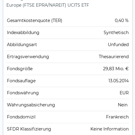
Europe (FTSE EPRA/NAREIT) UCITS ETF
Gesamt­kosten­quote (TER)
0,40 %
Index­abbildung
Synthetisch
Abbildungs­art
Unfunded
Ertrags­verwendung
Thesaurierend
Fonds­größe
29,83 Mio. €
Fonds­auflage
13.05.2014
Fonds­währung
EUR
Währungsabsicherung
Nein
Fondsdomizil
Frankreich
SFDR Klassifizierung
Keine Information