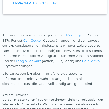
EPRA/NAREIT) UCITS ETF?
Stammdaten werden bereitgestellt von
Morningstar
(Aktien,
ETFs, Fonds),
CoinGecko
(Kryptowährungen) und der Isarvest
GmbH. Kursdaten sind mindestens 15 Minuten zeitverzögerte
Börsenkurse (Aktien, ETFs, Fonds) oder NAV-Kurse (ETFs, Fonds).
Realtime-Kurse – sofern verfügbar – stammen von den Anbietern
und der
Lang & Schwarz
(Aktien, ETFs, Fonds) und
CoinGecko
(Kryptowährungen).
Die Isarvest GmbH übernimmt für die dargestellten
Informationen keine Gewährleistung und kann nicht
sicherstellen, dass die Daten vollständig und genau sind.
Affiliate Hinweis *
Bei den mit Sternchen (*) gekennzeichneten Links handelt es sich um
Werbe- oder Affiliate-Links. Wenn du über diesen Link etwas kaufst
oder abschließt, erhalten wir eine Vergütung des Anbieters. Dir