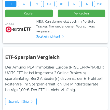
1T
1W
1M
3M
6M
1J
3J
Max
Kaufen
Verkaufen
NEU: Kursalarme jetzt auch im Portfolio
ANZEIGE
Tracker: Nie wieder deinen Wunschkurs
verpassen.
Jetzt einrichten!
ETF-Sparplan Vergleich
Der Amundi PEA Immobilier Europe (FTSE EPRA/NAREIT)
UCITS ETF ist bei insgesamt 2 Online Broker(n)
sparplanfähig. Bei 2 Anbieter(n) davon ist der ETF aktuell
kostenfrei im Sparplan erhältlich. Die Mindestsparrate
beträgt 1,00 €. Der ETF ist
nicht
VL-fähig.
Sparplanfähig