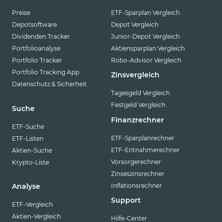
Preise
ETF-Sparplan Vergleich
Depotsoftware
Depot Vergleich
Dividenden Tracker
Junior-Depot Vergleich
Portfolioanalyse
Aktiensparplan Vergleich
Portfolio Tracker
Robo-Advisor Vergleich
Portfolio Tracking App
Zinsvergleich
Datenschutz & Sicherheit
Tagesgeld Vergleich
Festgeld Vergleich
Suche
Finanzrechner
ETF-Suche
ETF-Sparplanrechner
ETF-Listen
ETF-Entnahmerechner
Aktien-Suche
Vorsorgerechner
Krypto-Liste
Zinseszinsrechner
Inflationsrechner
Analyse
Support
ETF-Vergleich
Aktien-Vergleich
Hilfe-Center