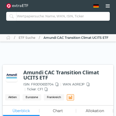
ETF-Guide 2.0
ETF-Explorer
Guide Aktive ETFs
Studien
Aktive ETFs
ETF Suche
Amundi CAC Transition Climat UCITS ETF
ETF-Sparpläne
Portfolio-ETFs
Amundi CAC Transition Climat
UCITS ETF
ISIN:
FR0010655704
WKN
: A0REJP
Ticker:
CF1
Aktien
Eurozone
Frankreich
Überblick
Chart
Allokation