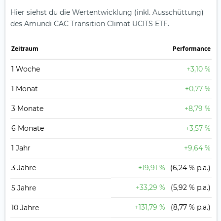
Hier siehst du die Wertentwicklung (inkl. Ausschüttung)
des Amundi CAC Transition Climat UCITS ETF.
Zeit­raum
Perfor­mance
1 Woche
+3,10 %
1 Monat
+0,77 %
3 Monate
+8,79 %
6 Monate
+3,57 %
1 Jahr
+9,64 %
3 Jahre
+19,91 %
(6,24 % p.a.)
+33,29 %
(5,92 % p.a.)
5 Jahre
+131,79 %
(8,77 % p.a.)
10 Jahre