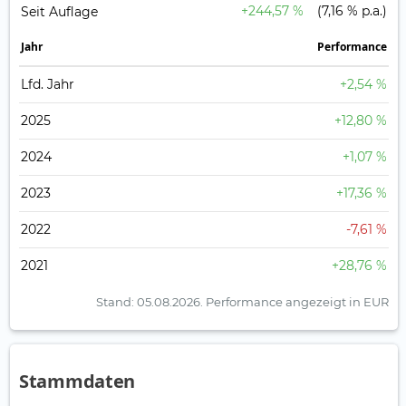
+244,57 %
(7,16 % p.a.)
Seit Auflage
Jahr
Perfor­mance
Lfd. Jahr
+2,54 %
2025
+12,80 %
2024
+1,07 %
2023
+17,36 %
2022
-7,61 %
2021
+28,76 %
Stand: 05.08.2026.
Performance angezeigt in EUR
Stammdaten