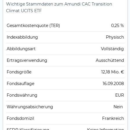
Wichtige Stammdaten zum Amundi CAC Transition
Climat UCITS ETF
Gesamt­kosten­quote (TER)
0,25 %
Index­abbildung
Physisch
Abbildungs­art
Vollständig
Ertrags­verwendung
Ausschüttend
Fonds­größe
12,18 Mio. €
Fonds­auflage
16.09.2008
Fonds­währung
EUR
Währungsabsicherung
Nein
Fondsdomizil
Frankreich