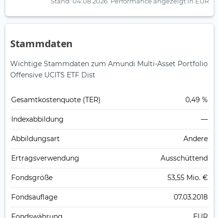
Stand: 04.08.2026.
Performance angezeigt in EUR
Stammdaten
Wichtige Stammdaten zum Amundi Multi-Asset Portfolio
Offensive UCITS ETF Dist
Gesamt­kosten­quote (TER)
0,49 %
Index­abbildung
—
Abbildungs­art
Andere
Ertrags­verwendung
Ausschüttend
Fonds­größe
53,55 Mio. €
Fonds­auflage
07.03.2018
Fonds­währung
EUR