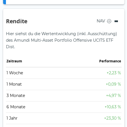
Rendite
NAV
Hier siehst du die Wertentwicklung (inkl. Ausschüttung)
des Amundi Multi-Asset Portfolio Offensive UCITS ETF
Dist.
Zeit­raum
Perfor­mance
1 Woche
+2,23 %
1 Monat
+0,09 %
3 Monate
+4,97 %
6 Monate
+10,63 %
1 Jahr
+23,30 %