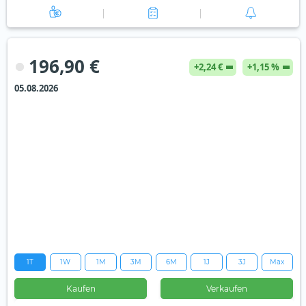
196,90 €
+2,24 €
+1,15 %
05.08.2026
1T
1W
1M
3M
6M
1J
3J
Max
Kaufen
Verkaufen