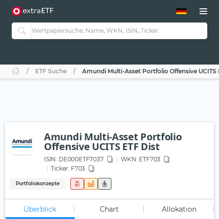
ETF-Guide 2.0
ETF-Explorer
Guide Aktive ETFs
Studien
Aktive ETFs
ETF Suche
Amundi Multi-Asset Portfolio Offensive UCITS 
ETF-Sparpläne
Portfolio-ETFs
Amundi Multi-Asset Portfolio
Offensive UCITS ETF Dist
ISIN:
DE000ETF7037
WKN
: ETF703
Ticker:
F703
Portfoliokonzepte
Überblick
Chart
Allokation