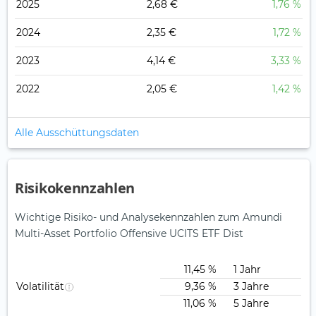
2025
2,68 €
1,76 %
2024
2,35 €
1,72 %
2023
4,14 €
3,33 %
2022
2,05 €
1,42 %
Alle Ausschüttungsdaten
Risikokennzahlen
Wichtige Risiko- und Analysekennzahlen zum Amundi
Multi-Asset Portfolio Offensive UCITS ETF Dist
11,45 %
1 Jahr
Volatilität
9,36 %
3 Jahre
11,06 %
5 Jahre