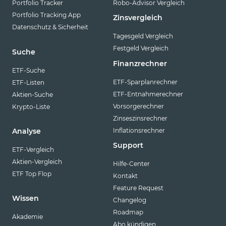
Portfolio Tracker
Robo-Advisor Vergleich
Portfolio Tracking App
Zinsvergleich
Datenschutz & Sicherheit
Tagesgeld Vergleich
Festgeld Vergleich
Suche
Finanzrechner
ETF-Suche
ETF-Sparplanrechner
ETF-Listen
ETF-Entnahmerechner
Aktien-Suche
Vorsorgerechner
Krypto-Liste
Zinseszinsrechner
Inflationsrechner
Analyse
Support
ETF-Vergleich
Aktien-Vergleich
Hilfe-Center
ETF Top Flop
Kontakt
Feature Request
Wissen
Changelog
Roadmap
Akademie
Abo kündigen