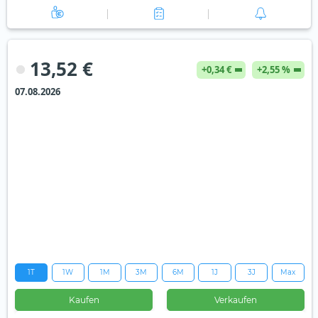
13,52 €
+0,34 €
+2,55 %
07.08.2026
1T
1W
1M
3M
6M
1J
3J
Max
Kaufen
Verkaufen