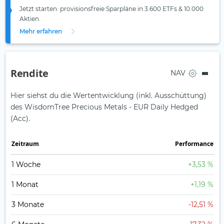
Jetzt starten: provisionsfreie Sparpläne in 3.600 ETFs & 10.000
Aktien.
Mehr erfahren
Rendite
NAV
Hier siehst du die Wertentwicklung (inkl. Ausschüttung)
des WisdomTree Precious Metals - EUR Daily Hedged
(Acc).
Zeit­raum
Perfor­mance
1 Woche
+3,53 %
1 Monat
+1,19 %
3 Monate
-12,51 %