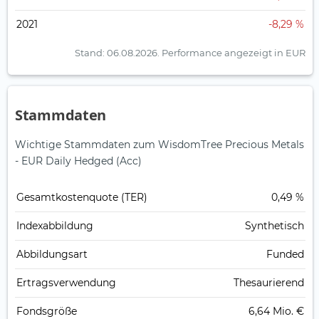
2021
-8,29 %
Stand: 06.08.2026.
Performance angezeigt in EUR
Stammdaten
Wichtige Stammdaten zum WisdomTree Precious Metals
- EUR Daily Hedged (Acc)
Gesamt­kosten­quote (TER)
0,49 %
Index­abbildung
Synthetisch
Abbildungs­art
Funded
Ertrags­verwendung
Thesaurierend
Fonds­größe
6,64 Mio. €