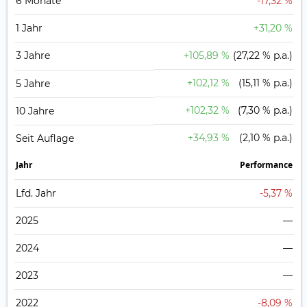
6 Monate
-17,32 %
1 Jahr
+31,20 %
3 Jahre
+105,89 %
(27,22 % p.a.)
+102,12 %
(15,11 % p.a.)
5 Jahre
+102,32 %
(7,30 % p.a.)
10 Jahre
+34,93 %
(2,10 % p.a.)
Seit Auflage
Jahr
Perfor­mance
Lfd. Jahr
-5,37 %
2025
—
2024
—
2023
—
2022
-8,09 %