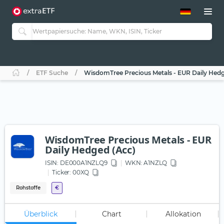
ETF-Guide 2.0
ETF-Explorer
Guide Aktive ETFs
Studien
Aktive ETFs
ETF Suche
WisdomTree Precious Metals - EUR Daily Hedg
ETF-Sparpläne
Portfolio-ETFs
WisdomTree Precious Metals - EUR
Daily Hedged (Acc)
ISIN:
DE000A1NZLQ9
WKN
: A1NZLQ
Ticker:
00XQ
Rohstoffe
€
Überblick
Chart
Allokation