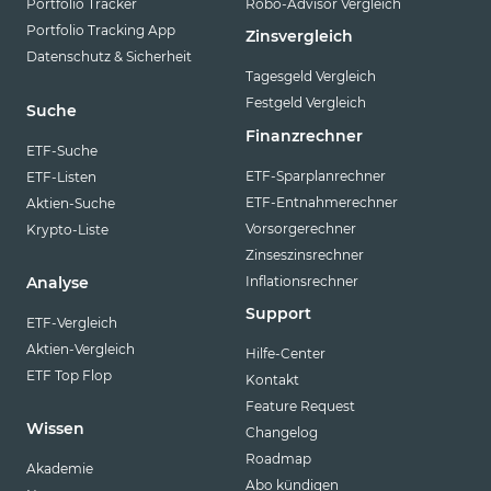
Portfolio Tracker
Robo-Advisor Vergleich
Portfolio Tracking App
Zinsvergleich
Datenschutz & Sicherheit
Tagesgeld Vergleich
Festgeld Vergleich
Suche
Finanzrechner
ETF-Suche
ETF-Sparplanrechner
ETF-Listen
ETF-Entnahmerechner
Aktien-Suche
Vorsorgerechner
Krypto-Liste
Zinseszinsrechner
Inflationsrechner
Analyse
Support
ETF-Vergleich
Aktien-Vergleich
Hilfe-Center
ETF Top Flop
Kontakt
Feature Request
Wissen
Changelog
Roadmap
Akademie
Abo kündigen