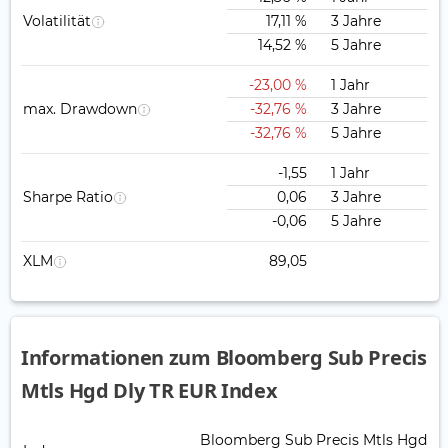
Volatilität
17,11 %
3 Jahre
14,52 %
5 Jahre
-23,00 %
1 Jahr
max. Drawdown
-32,76 %
3 Jahre
-32,76 %
5 Jahre
-1,55
1 Jahr
Sharpe Ratio
0,06
3 Jahre
-0,06
5 Jahre
XLM
89,05
Informationen zum Bloomberg Sub Precis
Mtls Hgd Dly TR EUR Index
Bloomberg Sub Precis Mtls Hgd