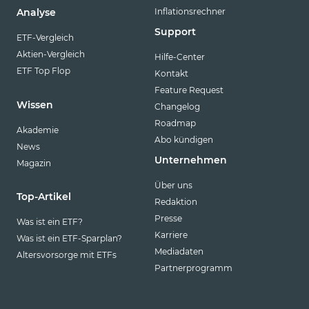
Inflationsrechner
Analyse
Support
ETF-Vergleich
Aktien-Vergleich
Hilfe-Center
ETF Top Flop
Kontakt
Feature Request
Wissen
Changelog
Roadmap
Akademie
Abo kündigen
News
Unternehmen
Magazin
Über uns
Top-Artikel
Redaktion
Presse
Was ist ein ETF?
Karriere
Was ist ein ETF-Sparplan?
Mediadaten
Altersvorsorge mit ETFs
Partnerprogramm