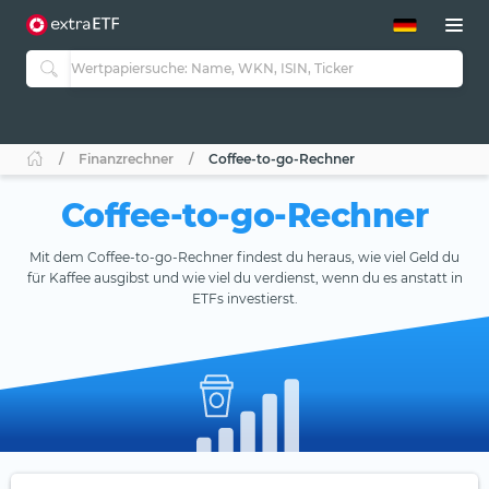
ETF-Guide 2.0
ETF-Explorer
Guide Aktive ETFs
Studien
Aktive ETFs
Finanzrechner
Coffee-to-go-Rechner
ETF-Sparpläne
Portfolio-ETFs
Coffee-to-go-Rechner
Mit dem Coffee-to-go-Rechner findest du heraus, wie viel Geld du
für Kaffee ausgibst und wie viel du verdienst, wenn du es anstatt in
ETFs investierst.