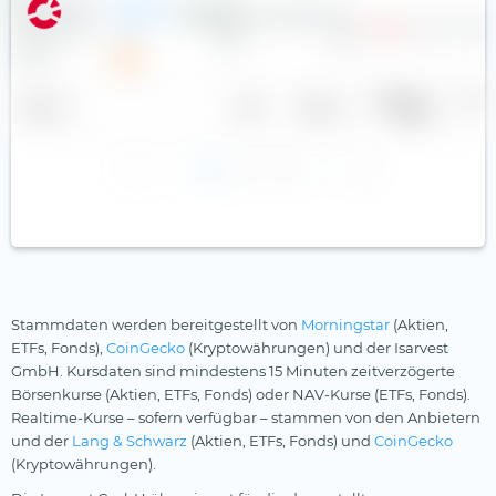
Abrasilver
Resource
-0,16 $
—
1,6
10,38
Corp
Gewinn je
Divid
Name
Land
Sektor
Aktie
r
1
2
3
Stammdaten werden bereitgestellt von
Morningstar
(Aktien,
ETFs, Fonds),
CoinGecko
(Kryptowährungen) und der Isarvest
GmbH. Kursdaten sind mindestens 15 Minuten zeitverzögerte
Börsenkurse (Aktien, ETFs, Fonds) oder NAV-Kurse (ETFs, Fonds).
Realtime-Kurse – sofern verfügbar – stammen von den Anbietern
und der
Lang & Schwarz
(Aktien, ETFs, Fonds) und
CoinGecko
(Kryptowährungen).