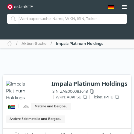
ETF-Guide 2.0
ETF-Explorer
Guide Aktive ETFs
Studien
Aktive ETFs
Aktien-Suche
Impala Platinum Holdings
ETF-Sparpläne
Portfolio-ETFs
Impala Platinum Holdings
ISIN:
ZAE000083648
WKN
: A0KFSB
Ticker:
IPHB
Metalle und Bergbau
Andere Edelmetalle und Bergbau