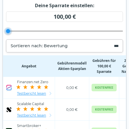
Deine Sparrate einstellen:
100,00 €
Sortieren nach: Bewertung
Gebühren für
Zu
Gebührenmodell
Angebot
100,00 €
Geb
Aktien‑Sparplan
Sparrate
Nam
Finanzen.net Zero
0,00 €
KOSTENFREI
Testbericht lesen
Scalable Capital
0,00 €
KOSTENFREI
Testbericht lesen
Smartbroker+