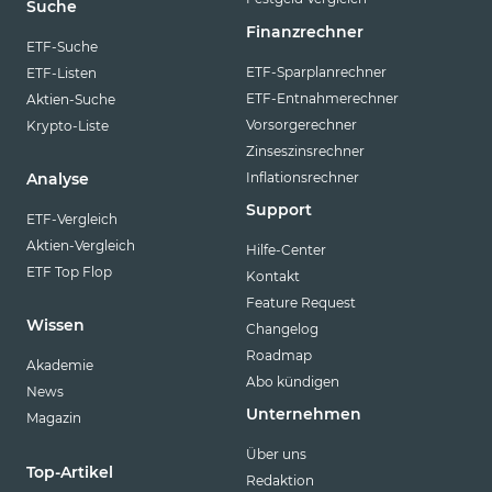
Suche
Finanzrechner
ETF-Suche
ETF-Sparplanrechner
ETF-Listen
ETF-Entnahmerechner
Aktien-Suche
Vorsorgerechner
Krypto-Liste
Zinseszinsrechner
Inflationsrechner
Analyse
Support
ETF-Vergleich
Aktien-Vergleich
Hilfe-Center
ETF Top Flop
Kontakt
Feature Request
Wissen
Changelog
Roadmap
Akademie
Abo kündigen
News
Unternehmen
Magazin
Über uns
Top-Artikel
Redaktion