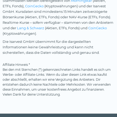
Stammdaten werden bereitgestellt von
Morningstar
(Aktien,
ETFs, Fonds),
CoinGecko
(Kryptowährungen) und der Isarvest
GmbH. Kursdaten sind mindestens 15 Minuten zeitverzögerte
Börsenkurse (Aktien, ETFs, Fonds) oder NAV-Kurse (ETFs, Fonds).
Realtime-Kurse – sofern verfügbar – stammen von den Anbietern
und der
Lang & Schwarz
(Aktien, ETFs, Fonds) und
CoinGecko
(Kryptowährungen).
Die Isarvest GmbH übernimmt für die dargestellten
Informationen keine Gewährleistung und kann nicht
sicherstellen, dass die Daten vollständig und genau sind.
Affiliate Hinweis *
Bei den mit Sternchen (*) gekennzeichneten Links handelt es sich um
Werbe- oder Affiliate-Links. Wenn du über diesen Link etwas kaufst
oder abschließt, erhalten wir eine Vergütung des Anbieters. Dir
entstehen dadurch keine Nachteile oder Mehrkosten. Wir verwenden
diese Einnahmen, um unser kostenfreies Angebot zu finanzieren.
Vielen Dank für deine Unterstützung.