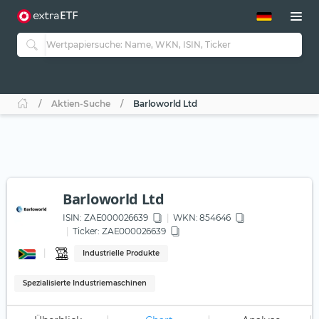
ETF-Guide 2.0
ETF-Explorer
Guide Aktive ETFs
Studien
Aktive ETFs
Aktien-Suche
Barloworld Ltd
ETF-Sparpläne
Portfolio-ETFs
Barloworld Ltd
ISIN:
ZAE000026639
WKN
: 854646
Ticker:
ZAE000026639
Industrielle Produkte
Spezialisierte Industriemaschinen