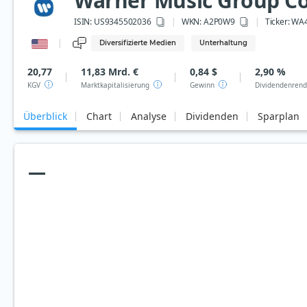
Warner Music Group C
ISIN:
US9345502036
WKN
: A2P0W9
Ticker:
WA
Diversifizierte Medien
Unterhaltung
20,77
11,83 Mrd. €
0,84 $
2,90 %
KGV
Marktkapitalisierung
Gewinn
Dividendenrend
Überblick
Chart
Analyse
Dividenden
Sparplan
—