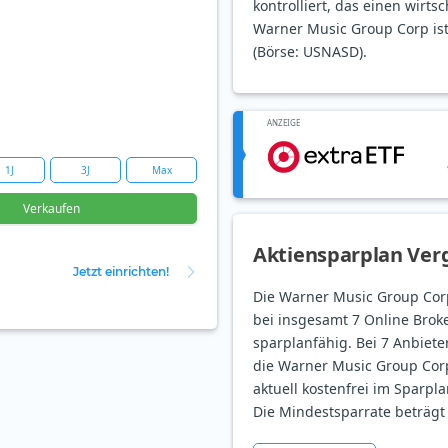
kontrolliert, das einen wirts
Warner Music Group Corp ist 
(Börse: USNASD).
ANZEIGE
1J
3J
Max
Verkaufen
Aktiensparplan Verg
Jetzt einrichten!
Die Warner Music Group Corp
bei insgesamt 7 Online Broke
sparplanfähig. Bei 7 Anbieter
die Warner Music Group Corp
aktuell kostenfrei im Sparpla
Die Mindestsparrate beträgt 