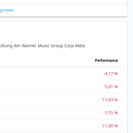
ognosen
icklung der Warner Music Group Corp Aktie.
Perfor­mance
-4,17 %
-5,01 %
-11,63 %
-7,75 %
-11,90 %