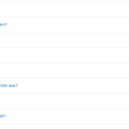
fen?
ende aus?
ie?