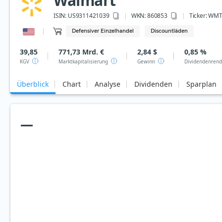
Walmart
ISIN:
US9311421039
WKN
: 860853
Ticker:
WM
Defensiver Einzelhandel
Discountläden
39,85
771,73 Mrd. €
2,84 $
0,85 %
KGV
Marktkapitalisierung
Gewinn
Dividendenrend
Überblick
Chart
Analyse
Dividenden
Sparplan
—