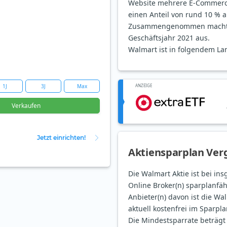
Website mehrere E-Commerce-
einen Anteil von rund 10 % 
Zusammengenommen machte 
Geschäftsjahr 2021 aus.
Walmart ist in folgendem Lan
1J
3J
Max
ANZEIGE
Verkaufen
Jetzt einrichten!
Aktiensparplan Verg
Die Walmart Aktie ist bei in
Online Broker(n) sparplanfäh
Anbieter(n) davon ist die Wa
aktuell kostenfrei im Sparpla
Die Mindestsparrate beträgt 