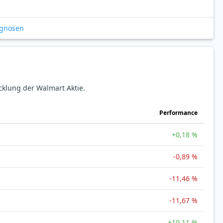
ognosen
cklung der Walmart Aktie.
Perfor­mance
+0,18 %
-0,89 %
-11,46 %
-11,67 %
+10,11 %