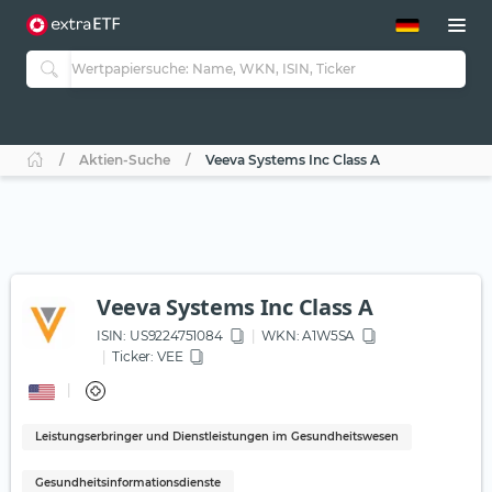
ETF-Guide 2.0
ETF-Explorer
Guide Aktive ETFs
Studien
Aktive ETFs
Aktien-Suche
Veeva Systems Inc Class A
ETF-Sparpläne
Portfolio-ETFs
Veeva Systems Inc Class A
ISIN:
US9224751084
WKN
: A1W5SA
Ticker:
VEE
Leistungserbringer und Dienstleistungen im Gesundheitswesen
Gesundheitsinformationsdienste