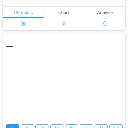
Überblick
Chart
Analyse
—
1T
1W
1M
3M
6M
1J
3J
Max