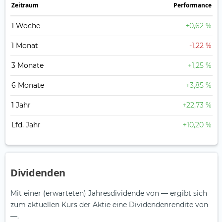
Zeitraum
Perfor­mance
1 Woche
+0,62 %
1 Monat
-1,22 %
3 Monate
+1,25 %
6 Monate
+3,85 %
1 Jahr
+22,73 %
Lfd. Jahr
+10,20 %
Dividenden
Mit einer (erwarteten) Jahresdividende von — ergibt sich
zum aktuellen Kurs der Aktie eine Dividendenrendite von
—.