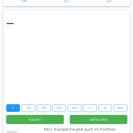
—
1T
1W
1M
3M
6M
1J
3J
Max
Kaufen
Verkaufen
NEU: Kursalarme jetzt auch im Portfolio
ANZEIGE