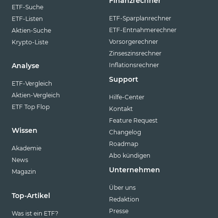
Finanzrechner
ETF-Suche
ETF-Sparplanrechner
ETF-Listen
ETF-Entnahmerechner
Aktien-Suche
Vorsorgerechner
Krypto-Liste
Zinseszinsrechner
Inflationsrechner
Analyse
Support
ETF-Vergleich
Aktien-Vergleich
Hilfe-Center
ETF Top Flop
Kontakt
Feature Request
Wissen
Changelog
Roadmap
Akademie
Abo kündigen
News
Unternehmen
Magazin
Über uns
Top-Artikel
Redaktion
Presse
Was ist ein ETF?