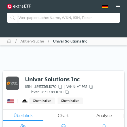
ETF-Guide 2.0
ETF-Explorer
Guide Aktive ETFs
Studien
Aktive ETFs
Aktien-Suche
Univar Solutions Inc
ETF-Sparpläne
Portfolio-ETFs
Univar Solutions Inc
ISIN:
US91336L1070
WKN
: A11955
Ticker:
US91336L1070
Chemikalien
Chemikalien
Überblick
Chart
Analyse