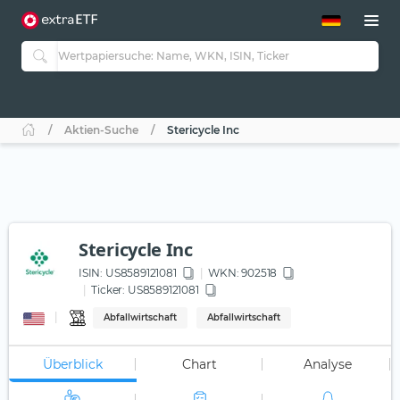
ETF-Guide 2.0
ETF-Explorer
Guide Aktive ETFs
Studien
Aktive ETFs
Aktien-Suche
Stericycle Inc
ETF-Sparpläne
Portfolio-ETFs
Stericycle Inc
ISIN:
US8589121081
WKN
: 902518
Ticker:
US8589121081
Abfallwirtschaft
Abfallwirtschaft
Überblick
Chart
Analyse