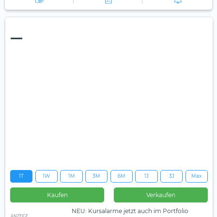
—
1T
1W
1M
3M
6M
1J
3J
Max
Kaufen
Verkaufen
NEU: Kursalarme jetzt auch im Portfolio
ANZEIGE