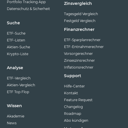
Portfolio Tracking App
Zinsvergleich
Datenschutz & Sicherheit
Tagesgeld Vergleich
Festgeld Vergleich
Suche
Finanzrechner
ETF-Suche
ETF-Sparplanrechner
ETF-Listen
ETF-Entnahmerechner
Aktien-Suche
Vorsorgerechner
Krypto-Liste
Zinseszinsrechner
Inflationsrechner
Analyse
Support
ETF-Vergleich
Aktien-Vergleich
Hilfe-Center
ETF Top Flop
Kontakt
Feature Request
Wissen
Changelog
Roadmap
Akademie
Abo kündigen
News