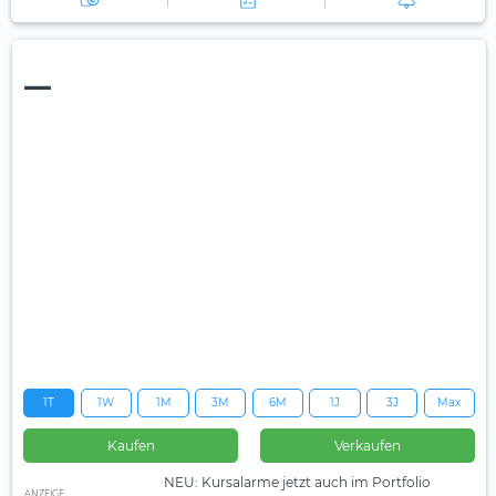
—
1T
1W
1M
3M
6M
1J
3J
Max
Kaufen
Verkaufen
NEU: Kursalarme jetzt auch im Portfolio
ANZEIGE