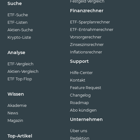
Festgeld Vergleich
Suche
Finanzrechner
ETF-Suche
ETF-Sparplanrechner
ETF-Listen
ETF-Entnahmerechner
Aktien-Suche
Vorsorgerechner
Krypto-Liste
Zinseszinsrechner
Inflationsrechner
Analyse
Support
ETF-Vergleich
Aktien-Vergleich
Hilfe-Center
ETF Top Flop
Kontakt
Feature Request
Wissen
Changelog
Roadmap
Akademie
Abo kündigen
News
Unternehmen
Magazin
Über uns
Top-Artikel
Redaktion