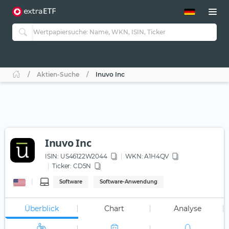
ETF-Guide 2.0
ETF-Explorer
Guide Aktive ETFs
Studien
Aktive ETFs
Aktien-Suche
Inuvo Inc
ETF-Sparpläne
Portfolio-ETFs
Inuvo Inc
ISIN:
US46122W2044
WKN
: A1H4QV
Ticker:
CD5N
Software
Software-Anwendung
Überblick
Chart
Analyse