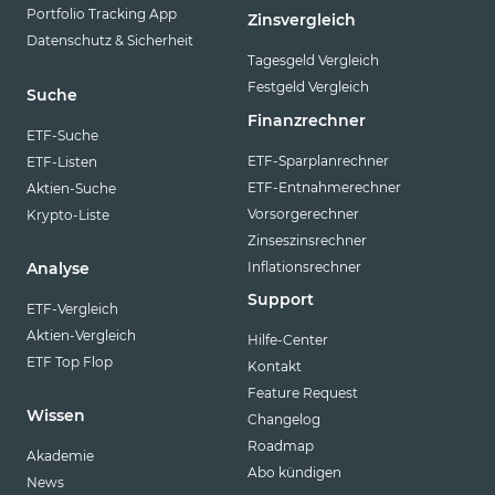
Portfolio Tracking App
Zinsvergleich
Datenschutz & Sicherheit
Tagesgeld Vergleich
Festgeld Vergleich
Suche
Finanzrechner
ETF-Suche
ETF-Sparplanrechner
ETF-Listen
ETF-Entnahmerechner
Aktien-Suche
Vorsorgerechner
Krypto-Liste
Zinseszinsrechner
Inflationsrechner
Analyse
Support
ETF-Vergleich
Aktien-Vergleich
Hilfe-Center
ETF Top Flop
Kontakt
Feature Request
Wissen
Changelog
Roadmap
Akademie
Abo kündigen
News