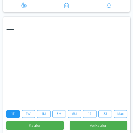
—
1T
1W
1M
3M
6M
1J
3J
Max
Kaufen
Verkaufen