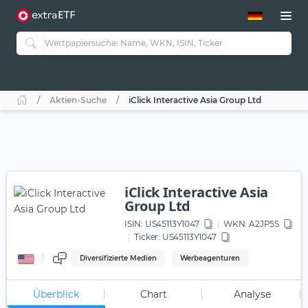
ETF-Guide 2.0
ETF-Explorer
Guide Aktive ETFs
Studien
Aktive ETFs
Aktien-Suche
iClick Interactive Asia Group Ltd
ETF-Sparpläne
Portfolio-ETFs
iClick Interactive Asia
Group Ltd
ISIN:
US45113Y1047
WKN
: A2JP5S
Ticker:
US45113Y1047
Diversifizierte Medien
Werbeagenturen
Überblick
Chart
Analyse