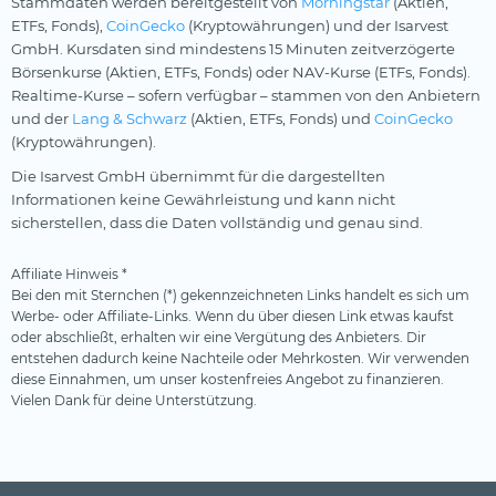
Stammdaten werden bereitgestellt von
Morningstar
(Aktien,
ETFs, Fonds),
CoinGecko
(Kryptowährungen) und der Isarvest
GmbH. Kursdaten sind mindestens 15 Minuten zeitverzögerte
Börsenkurse (Aktien, ETFs, Fonds) oder NAV-Kurse (ETFs, Fonds).
Realtime-Kurse – sofern verfügbar – stammen von den Anbietern
und der
Lang & Schwarz
(Aktien, ETFs, Fonds) und
CoinGecko
(Kryptowährungen).
Die Isarvest GmbH übernimmt für die dargestellten
Informationen keine Gewährleistung und kann nicht
sicherstellen, dass die Daten vollständig und genau sind.
Affiliate Hinweis *
Bei den mit Sternchen (*) gekennzeichneten Links handelt es sich um
Werbe- oder Affiliate-Links. Wenn du über diesen Link etwas kaufst
oder abschließt, erhalten wir eine Vergütung des Anbieters. Dir
entstehen dadurch keine Nachteile oder Mehrkosten. Wir verwenden
diese Einnahmen, um unser kostenfreies Angebot zu finanzieren.
Vielen Dank für deine Unterstützung.