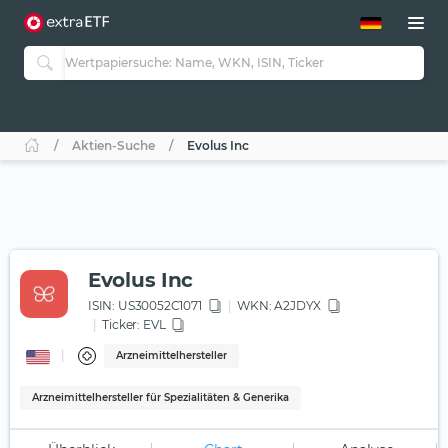
ETF-Guide 2.0
ETF-Explorer
Guide Aktive ETFs
Studien
Aktive ETFs
Aktien-Suche
Evolus Inc
ETF-Sparpläne
Portfolio-ETFs
Evolus Inc
ISIN:
US30052C1071
WKN
: A2JDYX
Ticker:
EVL
Arzneimittelhersteller
Arzneimittelhersteller für Spezialitäten & Generika