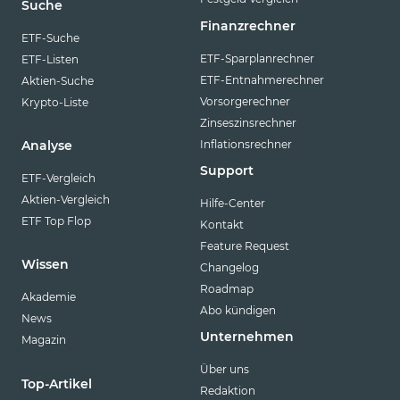
Suche
Finanzrechner
ETF-Suche
ETF-Sparplanrechner
ETF-Listen
ETF-Entnahmerechner
Aktien-Suche
Vorsorgerechner
Krypto-Liste
Zinseszinsrechner
Inflationsrechner
Analyse
Support
ETF-Vergleich
Aktien-Vergleich
Hilfe-Center
ETF Top Flop
Kontakt
Feature Request
Wissen
Changelog
Roadmap
Akademie
Abo kündigen
News
Unternehmen
Magazin
Über uns
Top-Artikel
Redaktion