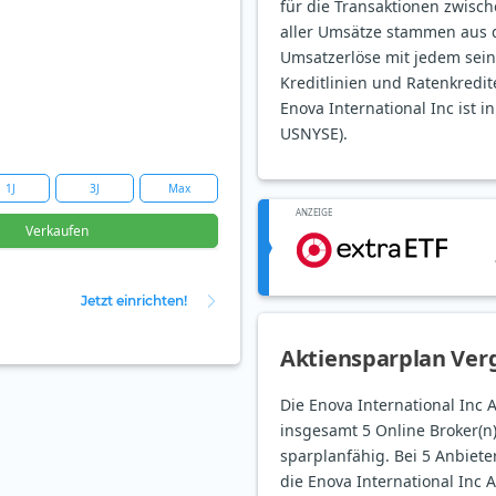
für die Transaktionen zwisc
aller Umsätze stammen aus d
Umsatzerlöse mit jedem seine
Kreditlinien und Ratenkredit
Enova International Inc ist i
USNYSE).
1J
3J
Max
ANZEIGE
Verkaufen
Jetzt einrichten!
Aktiensparplan Verg
Die Enova International Inc Ak
insgesamt 5 Online Broker(n
sparplanfähig. Bei 5 Anbieter
die Enova International Inc A