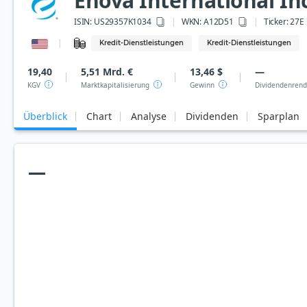
Enova International In
ISIN:
US29357K1034
WKN
: A12D51
Ticker:
27E
Kredit-Dienstleistungen
Kredit-Dienstleistungen
19,40
5,51 Mrd. €
13,46 $
—
KGV
Marktkapitalisierung
Gewinn
Dividendenrend
Überblick
Chart
Analyse
Dividenden
Sparplan
—