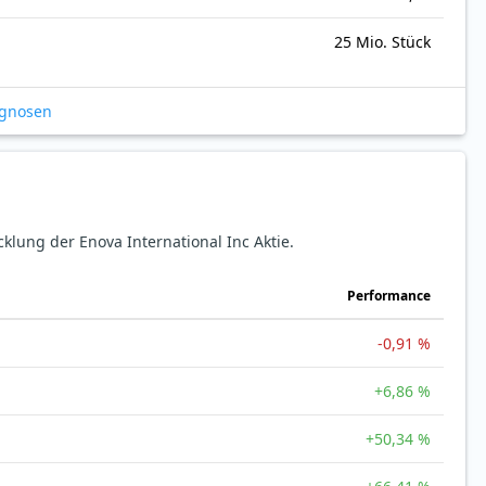
25 Mio. Stück
ognosen
cklung der Enova International Inc Aktie.
Perfor­mance
-0,91 %
+6,86 %
+50,34 %