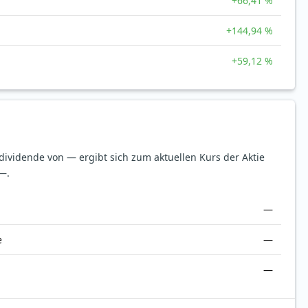
+66,41 %
+144,94 %
+59,12 %
sdividende von — ergibt sich zum aktuellen Kurs der Aktie
—.
—
e
—
—