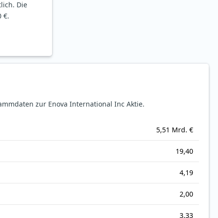
lich. Die
 €.
mmdaten zur Enova International Inc Aktie.
5,51 Mrd. €
19,40
4,19
2,00
3,33