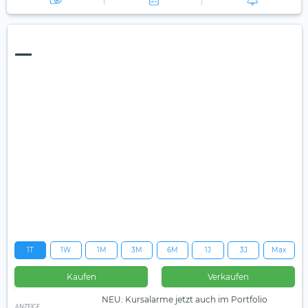
—
1T
1W
1M
3M
6M
1J
3J
Max
Kaufen
Verkaufen
NEU: Kursalarme jetzt auch im Portfolio
ANZEIGE