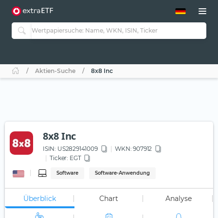
ETF-Guide 2.0
ETF-Explorer
Guide Aktive ETFs
Studien
Aktive ETFs
Aktien-Suche
8x8 Inc
ETF-Sparpläne
Portfolio-ETFs
8x8 Inc
ISIN:
US2829141009
WKN
: 907912
Ticker:
EGT
Software
Software-Anwendung
Überblick
Chart
Analyse