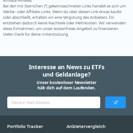
Affiliate Hinweis *
Bei den mit Sternchen (*) gekennzeichneten Links handelt es sich um
Werbe- oder Affiliate-Links. Wenn du über diesen Link etwas kaufst
oder abschließt, erhalten wir eine Vergütung des Anbieters. Dir
entstehen dadurch keine Nachteile oder Mehrkosten. Wir verwenden
diese Einnahmen, um unser kostenfreies Angebot zu finanzieren.
Vielen Dank für deine Unterstützung.
Interesse an News zu ETFs
und Geldanlage?
Unser kostenloser Newsletter
hält dich auf dem Laufenden.
Portfolio Tracker
Anbietervergleich