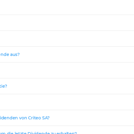
ende aus?
tie?
idenden von Criteo SA?
 die letzte Dividende zu erhalten?