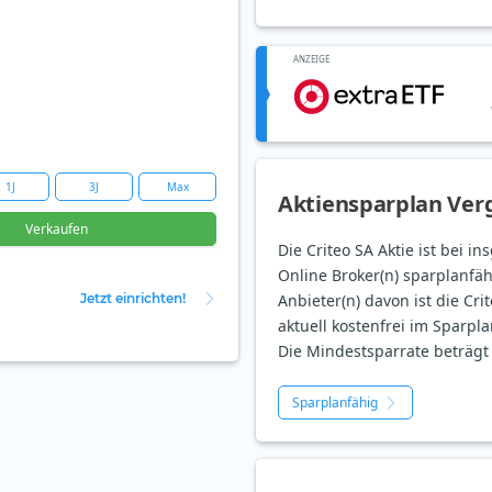
ANZEIGE
1J
3J
Max
Aktiensparplan Verg
Verkaufen
Die Criteo SA Aktie ist bei i
Online Broker(n) sparplanfäh
Jetzt einrichten!
Anbieter(n) davon ist die Cri
aktuell kostenfrei im Sparpla
Die Mindestsparrate beträgt 
Sparplanfähig