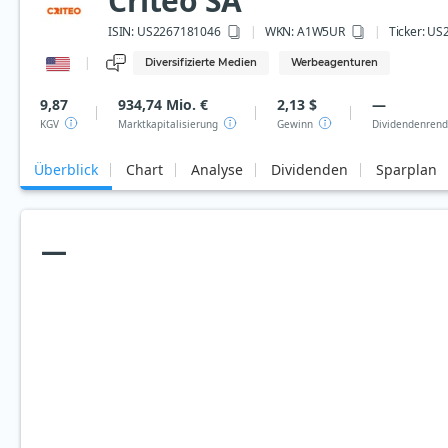
Criteo SA
ISIN:
US2267181046
WKN
: A1W5UR
Ticker:
US2
Diversifizierte Medien
Werbeagenturen
9,87
934,74 Mio. €
2,13 $
—
KGV
Marktkapitalisierung
Gewinn
Dividendenrend
Überblick
Chart
Analyse
Dividenden
Sparplan
—