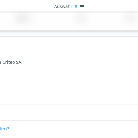
Auswahl
0
Region
Land
TER
 Criteo SA.
ufen?