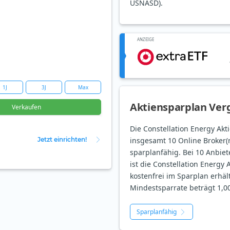
USNASD).
ANZEIGE
1J
3J
Max
Aktiensparplan Verg
Verkaufen
Die Constellation Energy Aktie
Jetzt einrichten!
insgesamt 10 Online Broker(
sparplanfähig. Bei 10 Anbiet
ist die Constellation Energy A
kostenfrei im Sparplan erhält
Mindestsparrate beträgt 1,00
Sparplanfähig