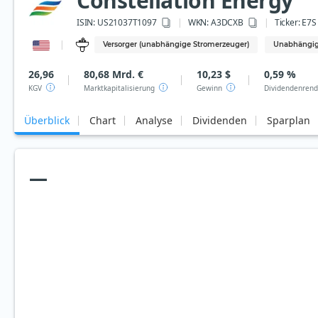
Constellation Energy
ISIN:
US21037T1097
WKN
: A3DCXB
Ticker:
E7S
Versorger (unabhängige Stromerzeuger)
Unabhängig
26,96
80,68 Mrd. €
10,23 $
0,59 %
KGV
Marktkapitalisierung
Gewinn
Dividendenrend
Überblick
Chart
Analyse
Dividenden
Sparplan
—