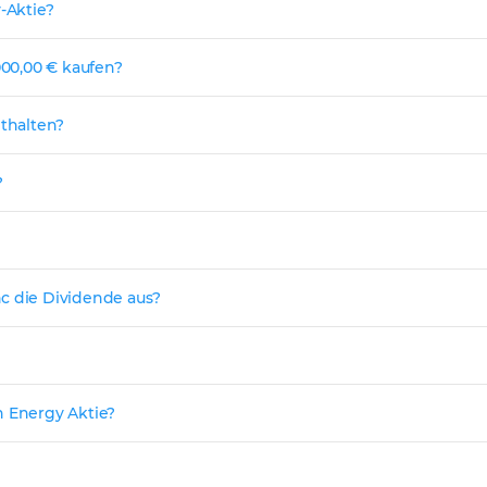
-Aktie?
000,00 € kaufen?
nthalten?
?
nc die Dividende aus?
n Energy Aktie?