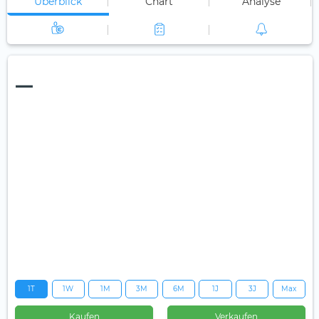
Überblick
Chart
Analyse
—
1T
1W
1M
3M
6M
1J
3J
Max
Kaufen
Verkaufen