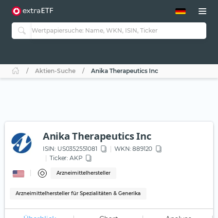
ETF-Guide 2.0
ETF-Explorer
Guide Aktive ETFs
Studien
Aktive ETFs
Aktien-Suche
Anika Therapeutics Inc
ETF-Sparpläne
Portfolio-ETFs
Anika Therapeutics Inc
ISIN:
US0352551081
WKN
: 889120
Ticker:
AKP
Arzneimittelhersteller
Arzneimittelhersteller für Spezialitäten & Generika