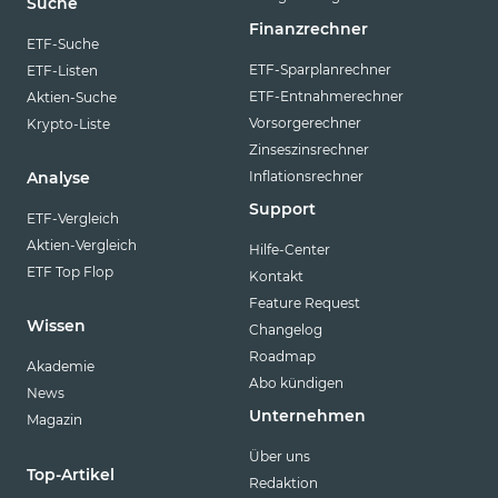
Suche
Finanzrechner
ETF-Suche
ETF-Sparplanrechner
ETF-Listen
ETF-Entnahmerechner
Aktien-Suche
Vorsorgerechner
Krypto-Liste
Zinseszinsrechner
Inflationsrechner
Analyse
Support
ETF-Vergleich
Aktien-Vergleich
Hilfe-Center
ETF Top Flop
Kontakt
Feature Request
Wissen
Changelog
Roadmap
Akademie
Abo kündigen
News
Unternehmen
Magazin
Über uns
Top-Artikel
Redaktion