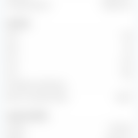
Unternehmenswert
376,84 Mio. €
Kennzahlen
KGV
7,39
KBV
1,34
KUV
0,40
KCV
9,66
KG-Wachstum (PEG Ratio)
—
Return on Investment (ROI)
12,08 %
Umsatz und Cashflow
Umsatz
1,21 Mrd. €