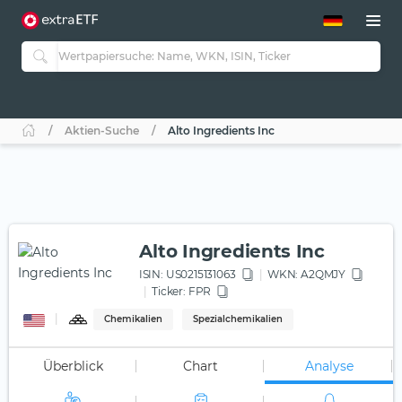
ETF-Guide 2.0
ETF-Explorer
Guide Aktive ETFs
Studien
Aktive ETFs
Aktien-Suche
Alto Ingredients Inc
ETF-Sparpläne
Portfolio-ETFs
Alto Ingredients Inc
ISIN:
US0215131063
WKN
: A2QMJY
Ticker:
FPR
Chemikalien
Spezialchemikalien
Überblick
Chart
Analyse