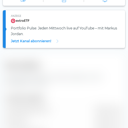
ANZEIGE
Portfolio Pulse: Jeden Mittwoch live auf YouTube – mit Markus
Jordan.
Jetzt Kanal abonnieren!
Kennzahlen
Wichtige Kennzahlen und Stammdaten zur Alto
Ingredients Inc Aktie.
Unternehmensgröße
Marktkapitalisierung
302,72 Mio. €
Marktwert
353,76 Mio. €