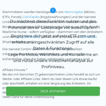
Stammdaten werden bereitgestellt von
Morningstar
(Aktien,
ETFs, Fonds),
CoinGecko
(Kryptowährungen) und der Isarvest
Du möchtest diese Funktion nutzen und das
GmbH. Kursdaten sind mindestens 15 Minuten zeitverzögerte
Börsenkurse (Aktien, ETFs, Fonds) oder NAV-Kurse (ETFs, Fonds).
Potenzial deiner Geldanlage voll ausschöpfen?
Realtime-Kurse – sofern verfügbar – stammen von den Anbietern
Registriere dich jetzt auf extraETF.com und
und der
Lang & Schwarz
(Aktien, ETFs, Fonds) und
CoinGecko
(Kryptowährungen).
erhalte uneingeschränkten Zugriff auf alle
Daten & Funktionen.
Die Isarvest GmbH übernimmt für die dargestellten
Informationen keine Gewährleistung und kann nicht
Lege Portfolios, Watchlists und Kursalarme an
sicherstellen, dass die Daten vollständig und genau sind.
und nutze unsere Investmentanalyse auf
Profiniveau.
Affiliate Hinweis *
Bei den mit Sternchen (*) gekennzeichneten Links handelt es sich um
Werbe- oder Affiliate-Links. Wenn du über diesen Link etwas kaufst
oder abschließt, erhalten wir eine Vergütung des Anbieters. Dir
entstehen dadurch keine Nachteile oder Mehrkosten. Wir verwenden
Jetzt anmelden
diese Einnahmen, um unser kostenfreies Angebot zu finanzieren.
Vielen Dank für deine Unterstützung.