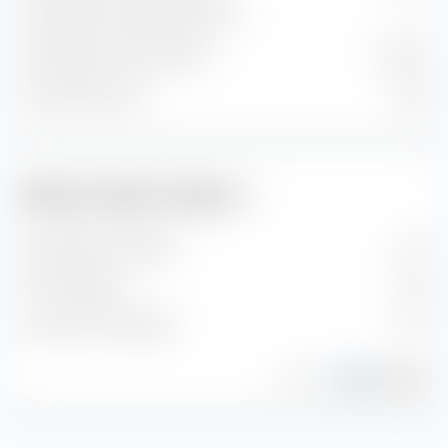
Geschätzte Dividendenrendite
—
Geschätzte Gewinnrendite
10,91 %
Geschätztes KGV
5,39
Aktien.Guide Analyse
Dividenden-Strategie
0
/
15
HGI-Strategie
9
/
18
Levermann-Strategie
0
/
13
Powered by