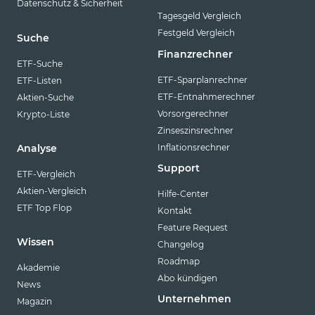
Datenschutz & Sicherheit
Tagesgeld Vergleich
Festgeld Vergleich
Suche
Finanzrechner
ETF-Suche
ETF-Sparplanrechner
ETF-Listen
ETF-Entnahmerechner
Aktien-Suche
Vorsorgerechner
Krypto-Liste
Zinseszinsrechner
Inflationsrechner
Analyse
Support
ETF-Vergleich
Aktien-Vergleich
Hilfe-Center
ETF Top Flop
Kontakt
Feature Request
Wissen
Changelog
Roadmap
Akademie
Abo kündigen
News
Unternehmen
Magazin