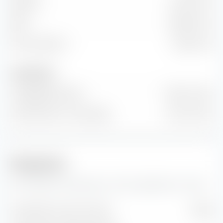
EBITDA
64,22 Mio. €
EBIT
38,90 Mio. €
Freier Cashflow
8,65 Mio. €
Anzahl Aktien
Ausgegebene Aktien
78 Mio. Stück
Anzahl Aktien im Streu­besitz
74 Mio. Stück
Prognosen
Hier findest du Prognosen zur Alto Ingredients Inc Aktie.
Geschätzter Gewinn je Aktie
0,83 $