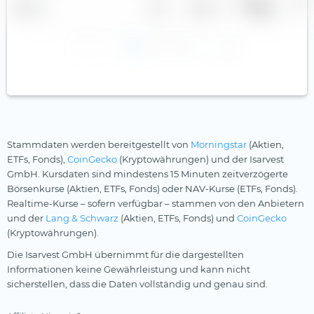
Gewinn je
Divid
Name
Land
Sektor
Aktie
r
1
2
3
Stammdaten werden bereitgestellt von
Morningstar
(Aktien,
ETFs, Fonds),
CoinGecko
(Kryptowährungen) und der Isarvest
GmbH. Kursdaten sind mindestens 15 Minuten zeitverzögerte
Börsenkurse (Aktien, ETFs, Fonds) oder NAV-Kurse (ETFs, Fonds).
Realtime-Kurse – sofern verfügbar – stammen von den Anbietern
und der
Lang & Schwarz
(Aktien, ETFs, Fonds) und
CoinGecko
(Kryptowährungen).
Die Isarvest GmbH übernimmt für die dargestellten
Informationen keine Gewährleistung und kann nicht
sicherstellen, dass die Daten vollständig und genau sind.