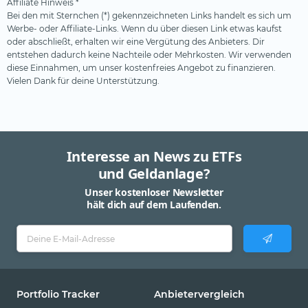
Affiliate Hinweis *
Bei den mit Sternchen (*) gekennzeichneten Links handelt es sich um
Werbe- oder Affiliate-Links. Wenn du über diesen Link etwas kaufst
oder abschließt, erhalten wir eine Vergütung des Anbieters. Dir
entstehen dadurch keine Nachteile oder Mehrkosten. Wir verwenden
diese Einnahmen, um unser kostenfreies Angebot zu finanzieren.
Vielen Dank für deine Unterstützung.
Interesse an News zu ETFs
und Geldanlage?
Unser kostenloser Newsletter
hält dich auf dem Laufenden.
Portfolio Tracker
Anbietervergleich