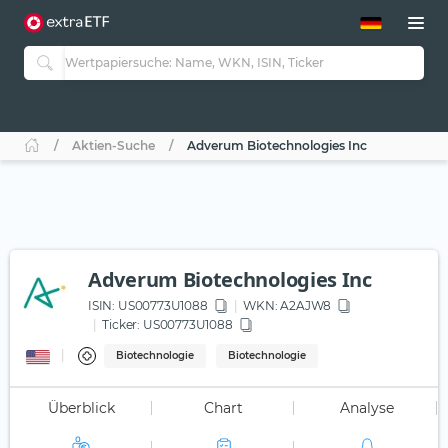
ETF-Guide 2.0
ETF-Explorer
Guide Aktive ETFs
Studien
Aktive ETFs
Aktien-Suche
Adverum Biotechnologies Inc
ETF-Sparpläne
Portfolio-ETFs
Adverum Biotechnologies Inc
ISIN:
US00773U1088
WKN
: A2AJW8
Ticker:
US00773U1088
Biotechnologie
Biotechnologie
Überblick
Chart
Analyse