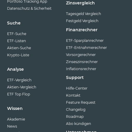
Portfolio Tracking App
Zinsvergleich
Datenschutz & Sicherheit
Tagesgeld Vergleich
Festgeld Vergleich
Suche
Finanzrechner
ETF-Suche
ETF-Sparplanrechner
ETF-Listen
ETF-Entnahmerechner
Aktien-Suche
Vorsorgerechner
Krypto-Liste
Zinseszinsrechner
Inflationsrechner
Analyse
Support
ETF-Vergleich
Aktien-Vergleich
Hilfe-Center
ETF Top Flop
Kontakt
Feature Request
Wissen
Changelog
Roadmap
Akademie
Abo kündigen
News