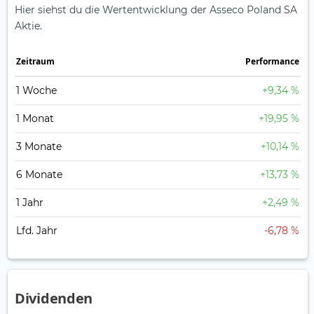
Hier siehst du die Wertentwicklung der Asseco Poland SA
Aktie.
Zeitraum
Perfor­mance
1 Woche
+9,34 %
1 Monat
+19,95 %
3 Monate
+10,14 %
6 Monate
+13,73 %
1 Jahr
+2,49 %
Lfd. Jahr
-6,78 %
Dividenden