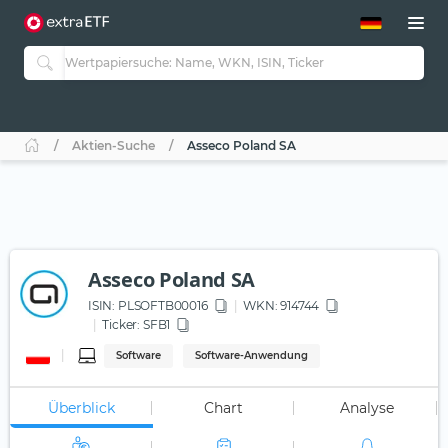
ETF-Guide 2.0
ETF-Explorer
Guide Aktive ETFs
Studien
Aktive ETFs
Aktien-Suche
Asseco Poland SA
ETF-Sparpläne
Portfolio-ETFs
Asseco Poland SA
ISIN:
PLSOFTB00016
WKN
: 914744
Ticker:
SFB1
Software
Software-Anwendung
Überblick
Chart
Analyse