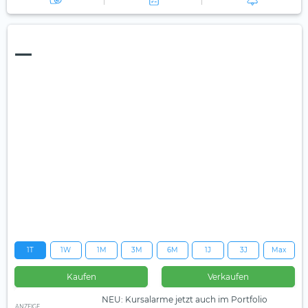
—
1T
1W
1M
3M
6M
1J
3J
Max
Kaufen
Verkaufen
NEU: Kursalarme jetzt auch im Portfolio
ANZEIGE