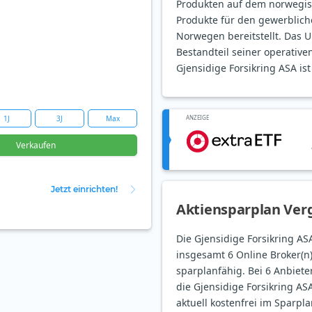
Produkten auf dem norwegis
Produkte für den gewerblich
Norwegen bereitstellt. Das
Bestandteil seiner operativ
Gjensidige Forsikring ASA is
1J
3J
Max
ANZEIGE
Verkaufen
Jetzt einrichten!
Aktiensparplan Verg
Die Gjensidige Forsikring ASA
insgesamt 6 Online Broker(n
sparplanfähig. Bei 6 Anbieter
die Gjensidige Forsikring ASA
aktuell kostenfrei im Sparpla