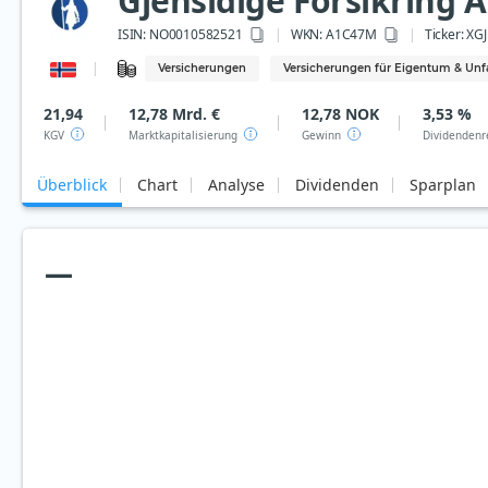
Gjensidige Forsikring 
ISIN:
NO0010582521
WKN
: A1C47M
Ticker:
XGJ
Versicherungen
Versicherungen für Eigentum & Unfa
21,94
12,78 Mrd. €
12,78 NOK
3,53 %
KGV
Marktkapitalisierung
Gewinn
Dividendenr
Überblick
Chart
Analyse
Dividenden
Sparplan
—