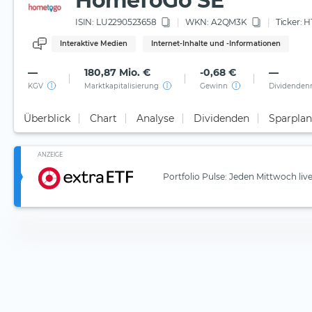
HomeToGo SE
ISIN:
LU2290523658
WKN
: A2QM3K
Ticker:
H
Interaktive Medien
Internet-Inhalte und -Informationen
—
180,87 Mio. €
-0,68 €
—
KGV
Marktkapitalisierung
Gewinn
Dividenden
Überblick
Chart
Analyse
Dividenden
Sparplan
ANZEIGE
Portfolio Pulse: Jeden Mittwoch liv