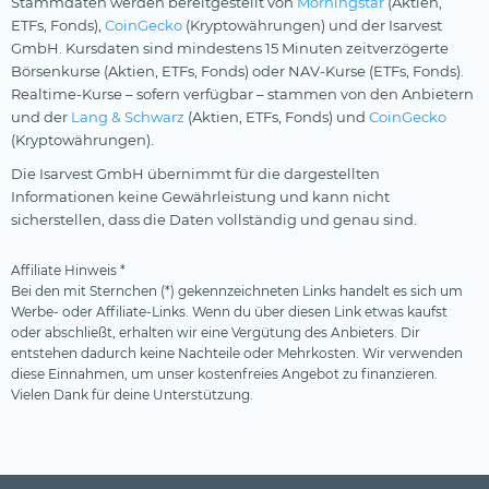
Stammdaten werden bereitgestellt von
Morningstar
(Aktien,
ETFs, Fonds),
CoinGecko
(Kryptowährungen) und der Isarvest
GmbH. Kursdaten sind mindestens 15 Minuten zeitverzögerte
Börsenkurse (Aktien, ETFs, Fonds) oder NAV-Kurse (ETFs, Fonds).
Realtime-Kurse – sofern verfügbar – stammen von den Anbietern
und der
Lang & Schwarz
(Aktien, ETFs, Fonds) und
CoinGecko
(Kryptowährungen).
Die Isarvest GmbH übernimmt für die dargestellten
Informationen keine Gewährleistung und kann nicht
sicherstellen, dass die Daten vollständig und genau sind.
Affiliate Hinweis *
Bei den mit Sternchen (*) gekennzeichneten Links handelt es sich um
Werbe- oder Affiliate-Links. Wenn du über diesen Link etwas kaufst
oder abschließt, erhalten wir eine Vergütung des Anbieters. Dir
entstehen dadurch keine Nachteile oder Mehrkosten. Wir verwenden
diese Einnahmen, um unser kostenfreies Angebot zu finanzieren.
Vielen Dank für deine Unterstützung.