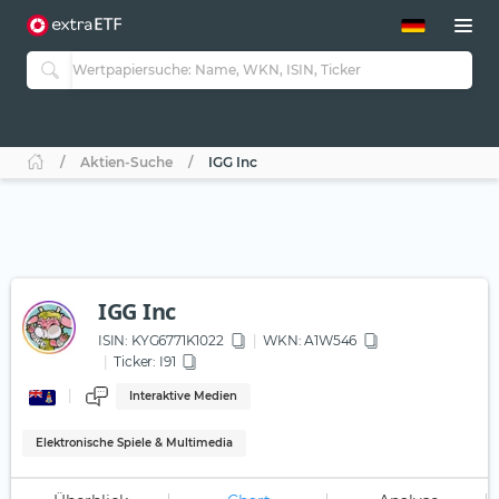
ETF-Guide 2.0
ETF-Explorer
Guide Aktive ETFs
Studien
Aktive ETFs
Aktien-Suche
IGG Inc
ETF-Sparpläne
Portfolio-ETFs
IGG Inc
ISIN:
KYG6771K1022
WKN
: A1W546
Ticker:
I91
Interaktive Medien
Elektronische Spiele & Multimedia