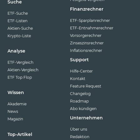
Suche
Finanzrechner
ETF-Suche
ETF-Sparplanrechner
ETF-Listen
ETF-Entnahmerechner
Aktien-Suche
Vorsorgerechner
Krypto-Liste
Zinseszinsrechner
Inflationsrechner
Analyse
Support
ETF-Vergleich
Aktien-Vergleich
Hilfe-Center
ETF Top Flop
Kontakt
Feature Request
Wissen
Changelog
Roadmap
Akademie
Abo kündigen
News
Unternehmen
Magazin
Über uns
Top-Artikel
Redaktion