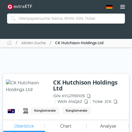
ETF-Guide 2.0
ETF-Explorer
Guide Aktive ETFs
Studien
Aktive ETFs
Aktien-Suche
CK Hutchison Holdings Ltd
ETF-Sparpläne
Portfolio-ETFs
CK Hutchison Holdings
Ltd
ISIN:
KYG217651051
WKN
: A14QAZ
Ticker:
2CK
Konglomerate
Konglomerate
Überblick
Chart
Analyse