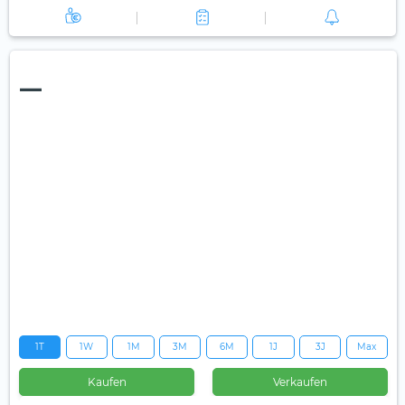
—
1T
1W
1M
3M
6M
1J
3J
Max
Kaufen
Verkaufen