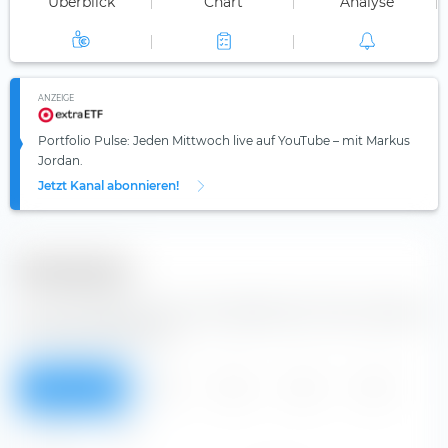
Überblick
Chart
Analyse
ANZEIGE
Portfolio Pulse: Jeden Mittwoch live auf YouTube – mit Markus
Jordan.
Jetzt Kanal abonnieren!
Dividenden
Aus der Tabelle kannst du Dividenden der China Literature
Ltd. Aktie entnehmen.
Überblick
2016
2015
2014
2013
2012
Alle