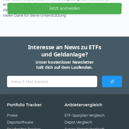
entstehen dadurch keine Nachteile oder Mehrkosten. Wir verwenden
Jetzt anmelden
diese Einnahmen, um unser kostenfreies Angebot zu finanzieren.
Vielen Dank für deine Unterstützung.
Interesse an News zu ETFs
und Geldanlage?
Unser kostenloser Newsletter
hält dich auf dem Laufenden.
Portfolio Tracker
Anbietervergleich
Preise
ETF-Sparplan Vergleich
Depotsoftware
Depot Vergleich