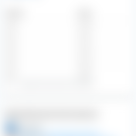
Zeitraum
Betrag
2016
0,02 $
2015
0,13 $
2014
0,47 $
2013
0,55 $
2012
0,55 $
Zeige alle historischen Dividenden
Weiterführende Informationen
aktien.guide
China Literature Ltd. Aktieninformationen