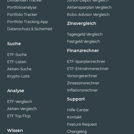
Dividenden Tracker
Junior-Depot Vergleich
Portfolioanalyse
Aktiensparplan Vergleich
Portfolio Tracker
Robo-Advisor Vergleich
Portfolio Tracking App
Zinsvergleich
Datenschutz & Sicherheit
Tagesgeld Vergleich
Festgeld Vergleich
Suche
Finanzrechner
ETF-Suche
ETF-Sparplanrechner
ETF-Listen
ETF-Entnahmerechner
Aktien-Suche
Vorsorgerechner
Krypto-Liste
Zinseszinsrechner
Inflationsrechner
Analyse
Support
ETF-Vergleich
Aktien-Vergleich
Hilfe-Center
ETF Top Flop
Kontakt
Feature Request
Wissen
Changelog