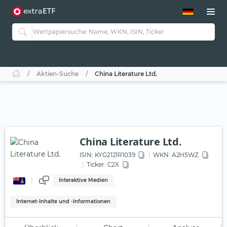
ETF-Guide 2.0
ETF-Explorer
Guide Aktive ETFs
Studien
Aktive ETFs
Aktien-Suche
China Literature Ltd.
ETF-Sparpläne
Portfolio-ETFs
China Literature Ltd.
ISIN:
KYG2121R1039
WKN
: A2H5WZ
Ticker:
C2X
Interaktive Medien
Internet-Inhalte und -Informationen