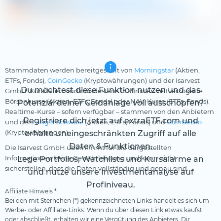
DivvyDiary.com
China Literature Ltd. Dividende
Stammdaten werden bereitgestellt von
Morningstar
(Aktien,
ETFs, Fonds),
CoinGecko
(Kryptowährungen) und der Isarvest
Du möchtest diese Funktion nutzen und das
GmbH. Kursdaten sind mindestens 15 Minuten zeitverzögerte
Börsenkurse (Aktien, ETFs, Fonds) oder NAV-Kurse (ETFs, Fonds).
Potenzial deiner Geldanlage voll ausschöpfen?
Realtime-Kurse – sofern verfügbar – stammen von den Anbietern
Registriere dich jetzt auf extraETF.com und
und der
Lang & Schwarz
(Aktien, ETFs, Fonds) und
CoinGecko
(Kryptowährungen).
erhalte uneingeschränkten Zugriff auf alle
Daten & Funktionen.
Die Isarvest GmbH übernimmt für die dargestellten
Informationen keine Gewährleistung und kann nicht
Lege Portfolios, Watchlists und Kursalarme an
sicherstellen, dass die Daten vollständig und genau sind.
und nutze unsere Investmentanalyse auf
Profiniveau.
Affiliate Hinweis *
Bei den mit Sternchen (*) gekennzeichneten Links handelt es sich um
Werbe- oder Affiliate-Links. Wenn du über diesen Link etwas kaufst
oder abschließt, erhalten wir eine Vergütung des Anbieters. Dir