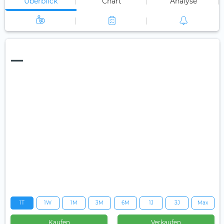
Überblick
Chart
Analyse
—
1T
1W
1M
3M
6M
1J
3J
Max
Kaufen
Verkaufen