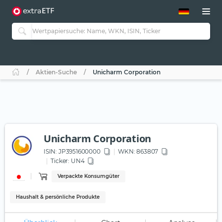
ETF-Guide 2.0
ETF-Explorer
Guide Aktive ETFs
Studien
Aktive ETFs
Aktien-Suche
Unicharm Corporation
ETF-Sparpläne
Portfolio-ETFs
Unicharm Corporation
ISIN:
JP3951600000
WKN
: 863807
Ticker:
UN4
Verpackte Konsumgüter
Haushalt & persönliche Produkte